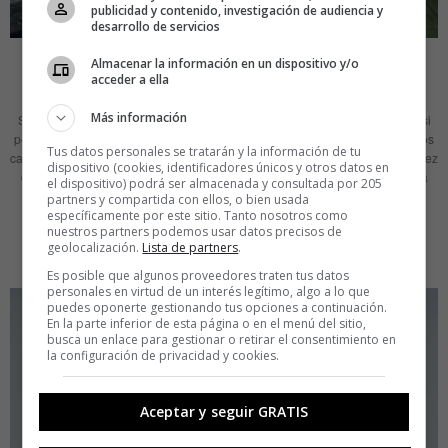
publicidad y contenido, investigación de audiencia y
desarrollo de servicios
IDEAS
MAEL VALLEJO
Almacenar la información en un dispositivo y/o
acceder a ella
El ángel de la ruta 66
Más información
Seligman es un pueblo perdido en Arizona, un estado que a la vez está casi
perdido en la inmensidad del sur de Estados Unidos. En Arizona hay muchos
Tus datos personales se tratarán y la información de tu
cactus, reservas indígenas, desierto, más desierto y, por una casualidad tal vez
dispositivo (cookies, identificadores únicos y otros datos en
divina, el Gran Cañón. Ese concepto es, seguramente, rebatible. Pero para
el dispositivo) podrá ser almacenada y consultada por 205
efectos prácticos diremos que Seligman es la nada casi
partners y compartida con ellos, o bien usada
específicamente por este sitio. Tanto nosotros como
nuestros partners podemos usar datos precisos de
LEER MÁS
geolocalización.
Lista de partners
.
Es posible que algunos proveedores traten tus datos
personales en virtud de un interés legítimo, algo a lo que
puedes oponerte gestionando tus opciones a continuación.
En la parte inferior de esta página o en el menú del sitio,
busca un enlace para gestionar o retirar el consentimiento en
la configuración de privacidad y cookies.
Aceptar y seguir GRATIS