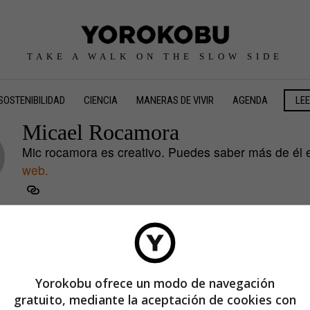
TAKE A WALK ON THE SLOW SIDE
SOSTENIBILIDAD
CIENCIA
MANERAS DE VIVIR
AGENDA
LE
Micael Rocamora
Mic rocamora es creativo. Puedes saber más de él
web.
Yorokobu ofrece un modo de navegación
gratuito, mediante la aceptación de cookies con