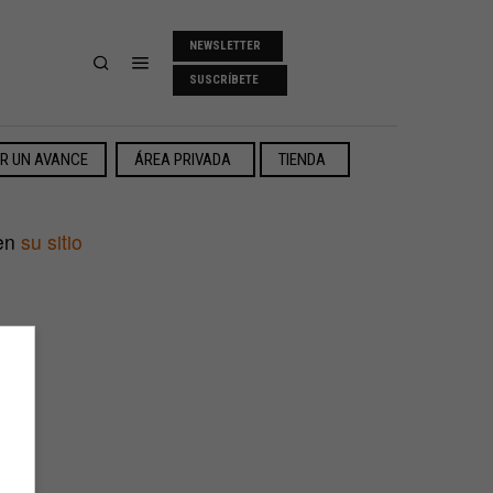
NEWSLETTER
SUSCRÍBETE
ER UN AVANCE
ÁREA PRIVADA
TIENDA
 en
su sitio