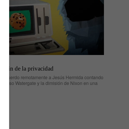
IDEAS
El fin de la privacidad
Recuerdo remotamente a Jesús Hermida contando
el caso Watergate y la dimisión de Nixon en una