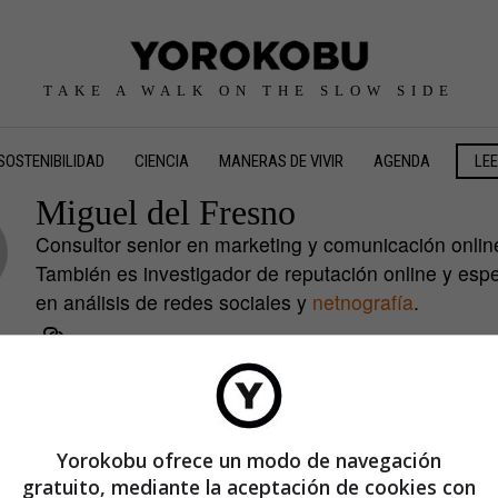
TAKE A WALK ON THE SLOW SIDE
SOSTENIBILIDAD
CIENCIA
MANERAS DE VIVIR
AGENDA
LE
Miguel del Fresno
Consultor senior en marketing y comunicación onlin
También es investigador de reputación online y espe
en análisis de redes sociales y
netnografía
.
Yorokobu ofrece un modo de navegación
gratuito, mediante la aceptación de cookies con