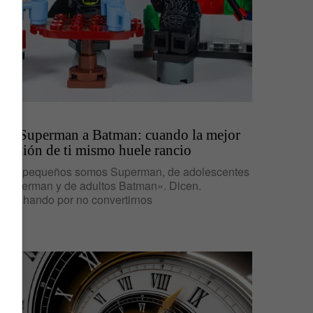
IDEAS
De Superman a Batman: cuando la mejor
versión de ti mismo huele rancio
«De pequeños somos Superman, de adolescentes
Spiderman y de adultos Batman». Dicen.
«Luchando por no convertirnos