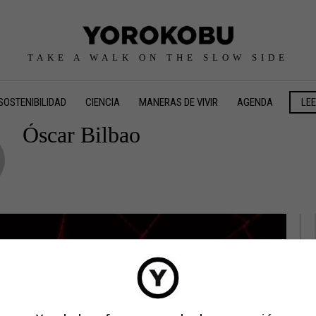
TAKE A WALK ON THE SLOW SIDE
SOSTENIBILIDAD
CIENCIA
MANERAS DE VIVIR
AGENDA
LE
Óscar Bilbao