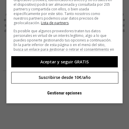
ficticio
el dispositivo) podrá ser almacenada y consultada por 205
partners y compartida con ellos, o bien usada
específicamente por este sitio. Tanto nosotros como
A Pirjo, ¡mamma Roma! 1. Siempre me he visto gordo. Me gusta pensar que
nuestros partners podemos usar datos precisos de
esta impresión nunca me ha llevado a comer menos de lo que debía, aunque
geolocalización.
Lista de partners
.
sé que no es del todo cierto. La primera decisión de envergadura que hice al
dejar la casa de mis padres fue decidir cuánto comería en adelante. Tenía 18
Es posible que algunos proveedores traten tus datos
personales en virtud de un interés legítimo, algo a lo que
recién cumplidos y
puedes oponerte gestionando tus opciones a continuación.
En la parte inferior de esta página o en el menú del sitio,
LEER MÁS
busca un enlace para gestionar o retirar el consentimiento en
la configuración de privacidad y cookies.
Aceptar y seguir GRATIS
Suscribirse desde 10€/año
Gestionar opciones