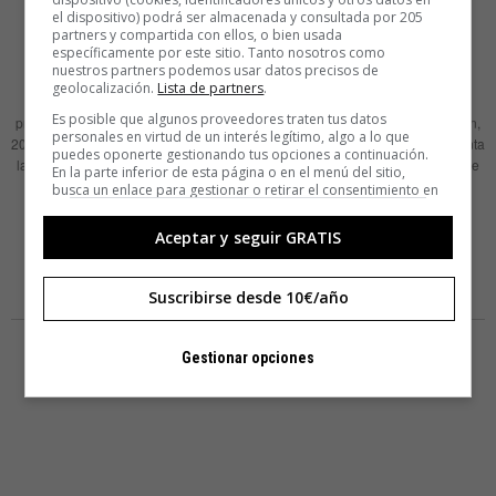
el dispositivo) podrá ser almacenada y consultada por 205
No es lo mismo ‘tú’ que ‘vuesa
partners y compartida con ellos, o bien usada
específicamente por este sitio. Tanto nosotros como
merced’: series, Historia y lenguaje
nuestros partners podemos usar datos precisos de
geolocalización.
Lista de partners
.
“La muerte menos temida da más vida”. Son palabras de Inés Suárez, la
Es posible que algunos proveedores traten tus datos
protagonista de la miniserie Inés del alma mía (TVE, Boomerang, Chilevisión,
personales en virtud de un interés legítimo, algo a lo que
2020), un biopic basado en la novela homónima de Isabel Allende, que cuenta
puedes oponerte gestionando tus opciones a continuación.
la vida de esta exploradora extremeña que participó en la expedición a Chile
En la parte inferior de esta página o en el menú del sitio,
junto a Pedro de Valdivia, en 1539. Estas palabras, en
busca un enlace para gestionar o retirar el consentimiento en
la configuración de privacidad y cookies.
LEER MÁS
Aceptar y seguir GRATIS
Suscribirse desde 10€/año
Gestionar opciones