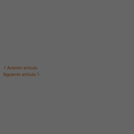
Anterior artículo
Navegación
Siguiente artículo
de
entradas