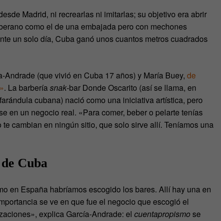
de Madrid, ni recrearlas ni imitarlas; su objetivo era abrir
o soberano como el de una embajada pero con mechones
rante un solo día, Cuba ganó unos cuantos metros cuadrados
ía-Andrade (que vivió en Cuba 17 años) y María Buey,
de
s»
. La barbería
snak
-bar Donde Oscarito (así se llama, en
farándula cubana) nació como una iniciativa artística, pero
e en un negocio real. «Para comer, beber o pelarte tenías
 cambian en ningún sitio, que solo sirve allí. Teníamos una
l de Cuba
o en España habríamos escogido los bares. Allí hay una en
u importancia se ve en que fue el negocio que escogió el
zaciones», explica García-Andrade: el
cuentapropismo
se