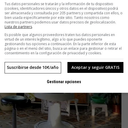
Tus datos personales se tratarán y la información de tu dispositivo
(cookies, identificadores únicos y otros datos en el dispositivo) podrá
ser almacenada y consultada por 205 partners y compartida con ellos, o
bien usada específicamente por este sitio. Tanto nosotros como
nuestros partners podemos usar datos precisos de geolocalización.
Lista de partners
.
Es posible que algunos proveedores traten tus datos personales en
virtud de un interés legítimo, algo a lo que puedes oponerte
gestionando tus opciones a continuación. En la parte inferior de esta
página o en el menú del sitio, busca un enlace para gestionar o retirar el
consentimiento en la configuración de privacidad y cookies.
Suscribirse desde 10€/año
Aceptar y seguir GRATIS
Gestionar opciones