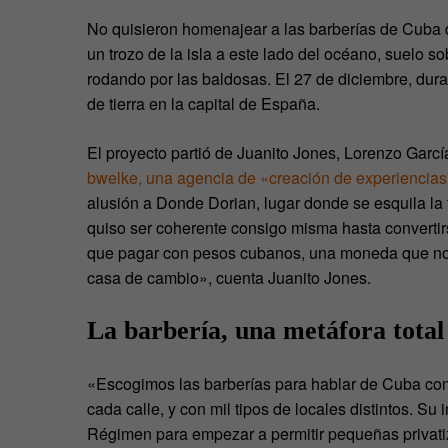
No quisieron homenajear a las barberías de Cuba des
un trozo de la isla a este lado del océano, suel
rodando por las baldosas. El 27 de diciembre, du
de tierra en la capital de España.
El proyecto partió de Juanito Jones, Lorenzo Garc
bwelke, una agencia de «creación de experiencia
alusión a Donde Dorian, lugar donde se esquila la 
quiso ser coherente consigo misma hasta convertirs
que pagar con pesos cubanos, una moneda que no te
casa de cambio», cuenta Juanito Jones.
La barbería, una metáfora tota
«Escogimos las barberías para hablar de Cuba com
cada calle, y con mil tipos de locales distintos. S
Régimen para empezar a permitir pequeñas privati