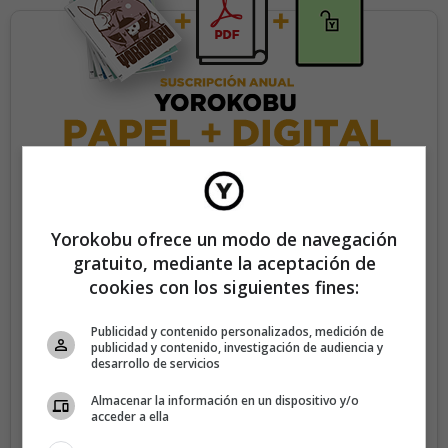
35€/año
Yorokobu ofrece un modo de navegación
gratuito, mediante la aceptación de
Recibe 4 números de la revista Yorokobu.
cookies con los siguientes fines:
Accede a todas las revistas en formato digital.
Publicidad y contenido personalizados, medición de
Accede al contenido exclusivo de Yorokobu.
publicidad y contenido, investigación de audiencia y
desarrollo de servicios
Elimina la publicidad de los contenidos.
Almacenar la información en un dispositivo y/o
Recibe newsletters con contenido exclusivo para
acceder a ella
suscriptores.