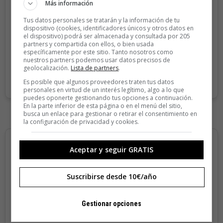
Más información
Sin compromiso de permanencia. Recibe en casa los
cuatro números que publicamos cada año.
Tus datos personales se tratarán y la información de tu
dispositivo (cookies, identificadores únicos y otros datos en
Precio para la península y Baleares.
el dispositivo) podrá ser almacenada y consultada por 205
partners y compartida con ellos, o bien usada
específicamente por este sitio. Tanto nosotros como
nuestros partners podemos usar datos precisos de
SUSCRIBIRME
geolocalización.
Lista de partners
.
Es posible que algunos proveedores traten tus datos
personales en virtud de un interés legítimo, algo a lo que
puedes oponerte gestionando tus opciones a continuación.
En la parte inferior de esta página o en el menú del sitio,
busca un enlace para gestionar o retirar el consentimiento en
la configuración de privacidad y cookies.
Aceptar y seguir GRATIS
Suscribirse desde 10€/año
Gestionar opciones