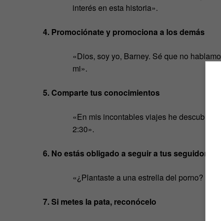
interés en esta historia».
4. Promociónate y promociona a los demás
«Dios, soy yo, Barney. Sé que no hablam
mi».
5. Comparte tus conocimientos
«En mis incontables viajes he descubierto
2:30».
6. No estás obligado a seguir a tus seguidores
«¿Plantaste a una estrella del porno? ¡Se
7. Si metes la pata, reconócelo