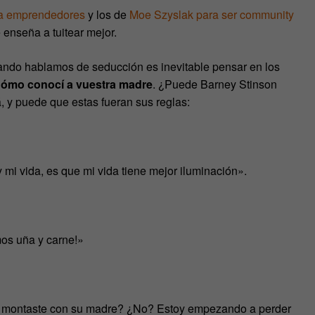
ara emprendedores
y los de
Moe Szyslak para ser community
 enseña a tuitear mejor.
ndo hablamos de seducción es inevitable pensar en los
ómo conocí a vuestra madre
. ¿Puede Barney Stinson
 y puede que estas fueran sus reglas:
y mi vida, es que mi vida tiene mejor iluminación».
mos uña y carne!»
o montaste con su madre? ¿No? Estoy empezando a perder