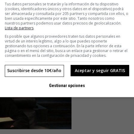
lla es tan antigua que ya no recuerdo quien dio el primer
Tus datos personales se tratarán y la información de tu dispositivo
(cookies, identificadores únicos y otros datos en el dispositivo) podrá
ser almacenada y consultada por 205 partners y compartida con ellos, o
bien usada específicamente por este sitio. Tanto nosotros como
nuestros partners podemos usar datos precisos de geolocalización.
Lista de partners
.
Es posible que algunos proveedores traten tus datos personales en
virtud de un interés legítimo, algo a lo que puedes oponerte
gestionando tus opciones a continuación. En la parte inferior de esta
página o en el menú del sitio, busca un enlace para gestionar o retirar el
consentimiento en la configuración de privacidad y cookies.
Suscribirse desde 10€/año
Aceptar y seguir GRATIS
Gestionar opciones