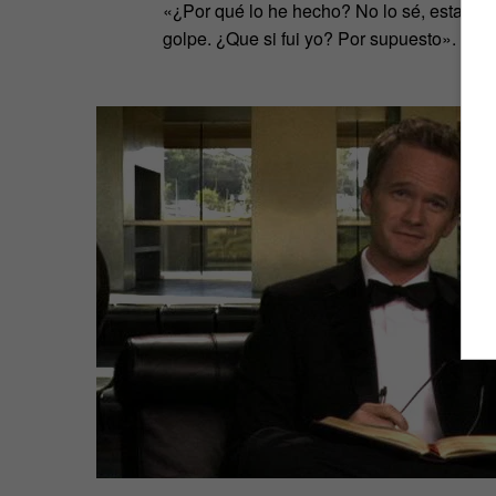
«¿Por qué lo he hecho? No lo sé, esta bata
golpe. ¿Que si fui yo? Por supuesto».