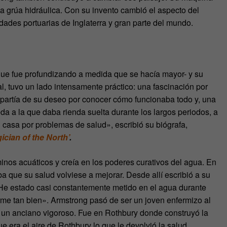
la grúa hidráulica. Con su invento cambió el aspecto del
dades portuarias de Inglaterra y gran parte del mundo.
 que fue profundizando a medida que se hacía mayor- y su
, tuvo un lado intensamente práctico: una fascinación por
to partía de su deseo por conocer cómo funcionaba todo y, una
da a la que daba rienda suelta durante los largos periodos, a
casa por problemas de salud», escribió su biógrafa,
cian of the North’
.
minos acuáticos y creía en los poderes curativos del agua. En
 que su salud volviese a mejorar. Desde allí escribió a su
He estado casi constantemente metido en el agua durante
rme tan bien». Armstrong pasó de ser un joven enfermizo al
 un anciano vigoroso. Fue en Rothbury donde construyó la
era el aire de Rothbury lo que le devolvió la salud.