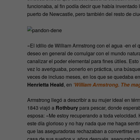
funcionaba, al fin podía decir que había inventado 
puerto de Newcastle, pero también del resto de ciu
«El idilio de William Armstrong con el agua -en el
deseo en general de comulgar con el mundo natural
canalizar el poder elemental para fines útiles. Es
vez lo averiguaba, ponerlo en práctica, una búsque
veces de incluso meses, en los que se quedaba en 
Henrietta Heald
, en
‘William Armstrong. The magi
Armstrong llegó a describir a su mujer ideal en tér
1843 viajó a
Rothbury
para pescar, donde esperaba
esposa: «Me estoy recuperando a toda velocidad. 
este día glorioso y no hay nada que me haga senti
que las aseguradoras rechazaban a convertirse en
casa de sus sueños y, años después, aseguraba que 