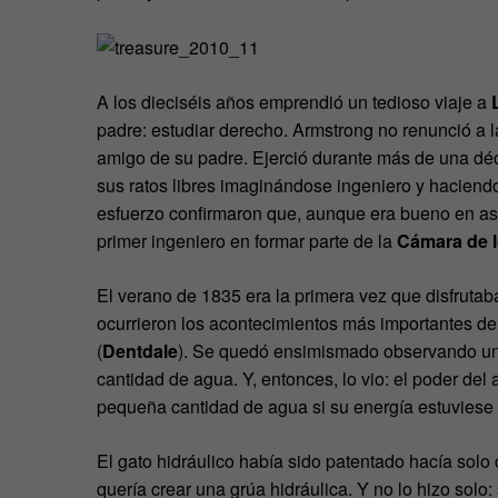
A los dieciséis años emprendió un tedioso viaje a
padre: estudiar derecho. Armstrong no renunció a l
amigo de su padre. Ejerció durante más de una dé
sus ratos libres imaginándose ingeniero y haciendo 
esfuerzo confirmaron que, aunque era bueno en asu
primer ingeniero en formar parte de la
Cámara de l
El verano de 1835 era la primera vez que disfruta
ocurrieron los acontecimientos más importantes de 
(
Dentdale
). Se quedó ensimismado observando un m
cantidad de agua. Y, entonces, lo vio: el poder del
pequeña cantidad de agua si su energía estuviese
El gato hidráulico había sido patentado hacía sol
quería crear una grúa hidráulica. Y no lo hizo solo