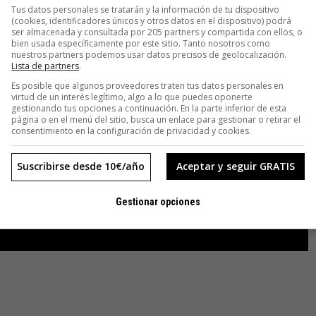
Tus datos personales se tratarán y la información de tu dispositivo
a ideando y que construyó en 1843.
(cookies, identificadores únicos y otros datos en el dispositivo) podrá
ser almacenada y consultada por 205 partners y compartida con ellos, o
bien usada específicamente por este sitio. Tanto nosotros como
nuestros partners podemos usar datos precisos de geolocalización.
Lista de partners
.
demasiado tiempo. Dejó su trabajo después de doce años,
Es posible que algunos proveedores traten tus datos personales en
virtud de un interés legítimo, algo a lo que puedes oponerte
al río
Tyne
y comenzó a construir
Elswick Engines Works
,
gestionando tus opciones a continuación. En la parte inferior de esta
uerte, contaba con 25.000 trabajadores.
página o en el menú del sitio, busca un enlace para gestionar o retirar el
consentimiento en la configuración de privacidad y cookies.
Suscribirse desde 10€/año
Aceptar y seguir GRATIS
Gestionar opciones