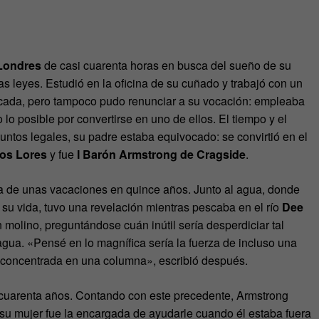
Londres
de casi cuarenta horas en busca del sueño de su
as leyes. Estudió en la oficina de su cuñado y trabajó con un
cada, pero tampoco pudo renunciar a su vocación: empleaba
lo posible por convertirse en uno de ellos. El tiempo y el
ntos legales, su padre estaba equivocado: se convirtió en el
os Lores
y fue
I Barón Armstrong de Cragside
.
ba de unas vacaciones en quince años. Junto al agua, donde
su vida, tuvo una revelación mientras pescaba en el río
Dee
olino, preguntándose cuán inútil sería desperdiciar tal
 agua. «Pensé en lo magnífica sería la fuerza de incluso una
 concentrada en una columna», escribió después.
o cuarenta años. Contando con este precedente, Armstrong
: su mujer fue la encargada de ayudarle cuando él estaba fuera