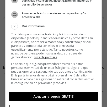
del formato.
publicidad y contenido, investigación de audiencia y
desarrollo de servicios
Normalmente no empieza uno hasta que el anterior esté
Almacenar la información en un dispositivo y/o
acabado y no espera a tener una gran idea inicial, sino que
acceder a ella
va ordenando sus ideas; y cuando empieza a pintar,
Más información
solventa las dudas que le van surgiendo.
Tus datos personales se tratarán y la información de tu
dispositivo (cookies, identificadores únicos y otros datos en
el dispositivo) podrá ser almacenada y consultada por 205
partners y compartida con ellos, o bien usada
específicamente por este sitio. Tanto nosotros como
nuestros partners podemos usar datos precisos de
geolocalización.
Lista de partners
.
Most
Es posible que algunos proveedores traten tus datos
En este proceso, pasa largas horas encerrado en su estudio
personales en virtud de un interés legítimo, algo a lo que
puedes oponerte gestionando tus opciones a continuación.
con sus plumas de punta milimétrica. Y cuando no, agarra
En la parte inferior de esta página o en el menú del sitio,
detalles de las muchas fotografías que toma. Juega con
busca un enlace para gestionar o retirar el consentimiento en
la configuración de privacidad y cookies.
perspectivas, no como lo hacía Escher, aunque lo admira.
Devora arte, sobre todo, el contemporáneo. que explora lo
Aceptar y seguir GRATIS
surreal, y se siente muy atraído por el trabajo de
Irving
Norman
. Además, trata de descubrir novedades