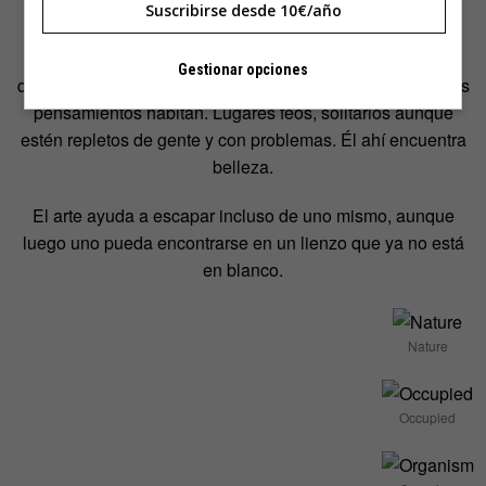
constantemente de cualquier sitio y cualquier fuente.
Suscribirse desde 10€/año
Tolman no quiere psicoanalizarse, pero es consciente de
Gestionar opciones
que sus dibujos son en buena parte lugares en los que sus
pensamientos habitan. Lugares feos, solitarios aunque
estén repletos de gente y con problemas. Él ahí encuentra
belleza.
El arte ayuda a escapar incluso de uno mismo, aunque
luego uno pueda encontrarse en un lienzo que ya no está
en blanco.
Nature
Occupied