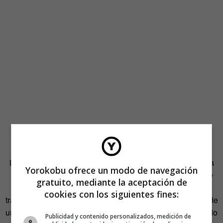
El año pasado lo pasó en Sarajevo, dónde se inspiró para
Yorokobu ofrece un modo de navegación
hacer una de sus últimas series. Sus dibujos son siempre
gratuito, mediante la aceptación de
en blanco y negro, añadiendo así más dramatismo a su
cookies con los siguientes fines:
trabajo, y con cada uno de ellos puede estar centrado desde
una semana hasta seis meses, evidentemente dependiendo
Publicidad y contenido personalizados, medición de