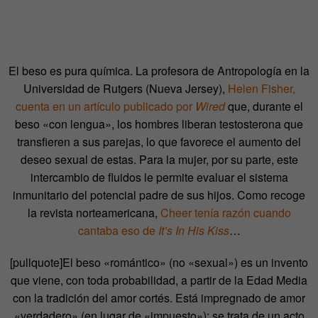
El beso es pura química. La profesora de Antropología en la
Universidad de Rutgers (Nueva Jersey),
Helen Fisher,
cuenta en un artículo publicado por
Wired
que, durante el
beso «con lengua», los hombres liberan testosterona que
transfieren a sus parejas, lo que favorece el aumento del
deseo sexual de estas. Para la mujer, por su parte, este
intercambio de fluidos le permite evaluar el sistema
inmunitario del potencial padre de sus hijos. Como recoge
la revista norteamericana,
Cheer tenía razón cuando
cantaba eso de
It’s In His Kiss
…
[pullquote]El beso «romántico» (no «sexual») es un invento
que viene, con toda probabilidad, a partir de la Edad Media
con la tradición del amor cortés. Está impregnado de amor
«verdadero» (en lugar de «impuesto»); se trata de un acto