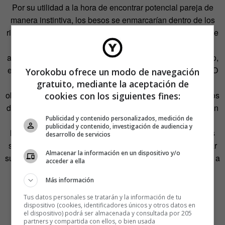
Por su utilidad a la hora de encontrar potencial pareja de
manera instintiva, los besos se enmarcarían dentro de los
rituales de apareamiento de la especie humana. Un acto de
cortejo innato similar al que realizan otras especies
animales como algunos mamíferos, como el gato o el perro,
entre los que es común restregar el hocico a sus parejas. O
Yorokobu ofrece un modo de navegación
los elefantes, que suelen entrelazar sus trompas. No
gratuito, mediante la aceptación de
obstante, ninguno de estos animales acerca sus labios a los
cookies con los siguientes fines:
del otro para besarse (la única excepción al respecto serían
Publicidad y contenido personalizados, medición de
los chimpancés y los bonobos, estos últimos muy
publicidad y contenido, investigación de audiencia y
habituados al beso francés). La mayoría de los mamíferos
desarrollo de servicios
se limita a acercarse a su pareja lo suficiente para detectar
Almacenar la información en un dispositivo y/o
sus feromonas, una hormona fundamental para todos ellos a
acceder a ella
la hora de elegir con quién dar continuidad a la especie.
Más información
Tus datos personales se tratarán y la información de tu
dispositivo (cookies, identificadores únicos y otros datos en
el dispositivo) podrá ser almacenada y consultada por 205
partners y compartida con ellos, o bien usada