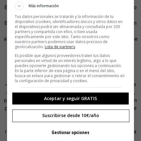
Más información
El enorme trabajo de Mediavilla tiene a otras mujeres como
precedente: Francesca Bonnemaison creó la primera
Tus datos personales se tratarán y la información de tu
dispositivo (cookies, identificadores únicos y otros datos en
Biblioteca de Mujeres de Europa y lo hizo en Barcelona, en
el dispositivo) podrá ser almacenada y consultada por 205
el año 1909. Pero cuando Franco tomó el mando, esta y
partners y compartida con ellos, o bien usada
específicamente por este sitio. Tanto nosotros como
algunas otras desaparecieron por completo para convertirse
nuestros partners podemos usar datos precisos de
en instituciones falangistas. Así, si por alguna razón otra
geolocalización.
Lista de partners
.
Guerra Civil sacudía España, Mediavilla tendría esos
Es posible que algunos proveedores traten tus datos
personales en virtud de un interés legítimo, algo a lo que
ejemplares para salvarlos del destino que sufrieron los
puedes oponerte gestionando tus opciones a continuación.
anteriores.
En la parte inferior de esta página o en el menú del sitio,
busca un enlace para gestionar o retirar el consentimiento en
la configuración de privacidad y cookies.
«Para saber qué hicieron, quiénes fueron ellas» y cómo se
abrieron o se abrían paso en un mundo lleno de hombres,
Aceptar y seguir GRATIS
por estos motivos responde Mediavilla cuando le preguntan
por qué una biblioteca. Porque no se puede permitir que se
vuelva a silenciar, a guardar y a fragmentar la herencia
Suscribirse desde 10€/año
literaria femenina; por ello Marisa Mediavilla y cientos de
mujeres que apoyan la necesidad de un cuarto propio para
Gestionar opciones
esta biblioteca han empezado a movilizarse a través de