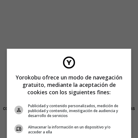
Yorokobu ofrece un modo de navegación
gratuito, mediante la aceptación de
cookies con los siguientes fines:
Este espacio no solo fue fundado para el desarrollo y el
Publicidad y contenido personalizados, medición de
conocimiento de la propia creadora, sino también para todas
publicidad y contenido, investigación de audiencia y
las personas, para que puedan crecer conociendo a las
desarrollo de servicios
mujeres que han dado forma (por desgracia, desde las
Almacenar la información en un dispositivo y/o
sombras) al mundo tal y como lo conocemos ahora.
acceder a ella