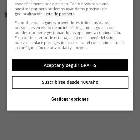
autoinflige a lo largo de su historia.
específicamente por este sitio. Tanto nosotros como
nuestros partners podemos usar datos precisos de
geolocalización.
Lista de partners
.
Es posible que algunos proveedores traten tus datos
personales en virtud de un interés legítimo, algo a lo que
puedes oponerte gestionando tus opciones a continuación.
En la parte inferior de esta página o en el menú del sitio,
busca un enlace para gestionar o retirar el consentimiento en
la configuración de privacidad y cookies.
Aceptar y seguir GRATIS
Suscribirse desde 10€/año
Gestionar opciones