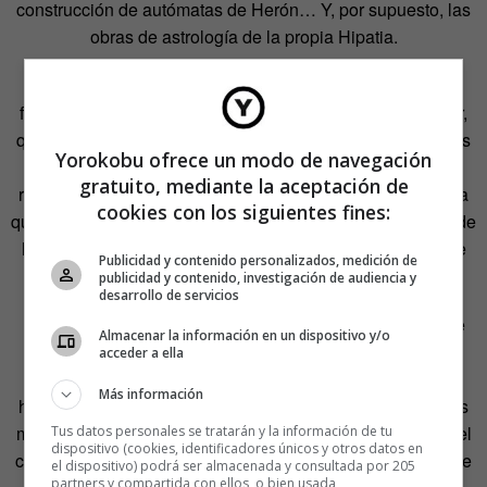
construcción de autómatas de Herón… Y, por supuesto, las
obras de astrología de la propia Hipatia.
Y la última parte del sueño de aquella intelectual egipcia
formada en Grecia es la Ciudad de la Educación de Qatar,
que alberga, entorno a la biblioteca, sucursales de algunas
Yorokobu ofrece un modo de navegación
de las mejores universidades del mundo. Otro proyecto
gratuito, mediante la aceptación de
resucitado tantos siglos después. Hay que tener en cuenta
cookies con los siguientes fines:
que la Biblioteca de Alejandría fue la primera universidad de
la historia, con más de cinco mil alumnos provenientes de
Publicidad y contenido personalizados, medición de
todos los países entonces conocidos.
publicidad y contenido, investigación de audiencia y
desarrollo de servicios
La impresionante Ciudad de la Educación abarca catorce
Almacenar la información en un dispositivo y/o
kilómetros cuadrados a las afueras de Noha. Con su
acceder a ella
creación, se cerró un capítulo negro de la cultura. El que
Más información
hermana a Hipatia con Mozah. Dos mujeres con creencias
muy distintas, pero con una fe compartida: la de que solo el
Tus datos personales se tratarán y la información de tu
dispositivo (cookies, identificadores únicos y otros datos en
conocimiento puede remendar las heridas que el mundo se
el dispositivo) podrá ser almacenada y consultada por 205
partners y compartida con ellos, o bien usada