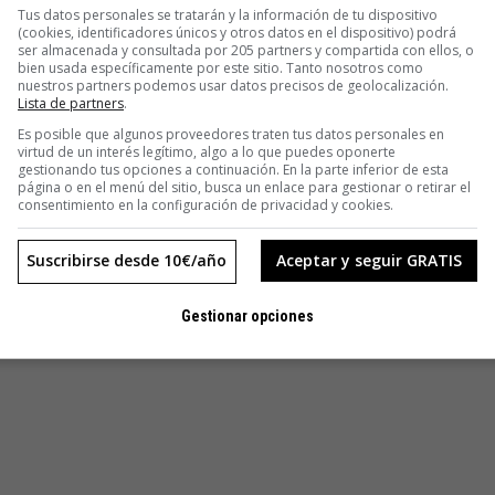
Tus datos personales se tratarán y la información de tu dispositivo
bienal
. Si se repite dos veces al año,
bianual
. Lo mismo para
(cookies, identificadores únicos y otros datos en el dispositivo) podrá
 meses). Y si la señora Puri te dice que va al médico porque
ser almacenada y consultada por 205 partners y compartida con ellos, o
bien usada específicamente por este sitio. Tanto nosotros como
risa y piensa que no todo el mundo ha podido estudiar.
nuestros partners podemos usar datos precisos de geolocalización.
ale que el
acceso
al ambulatorio está despejado, que ahí tiene
Lista de partners
.
us con mucho cariño y profesionalidad, como ella merece.
Es posible que algunos proveedores traten tus datos personales en
virtud de un interés legítimo, algo a lo que puedes oponerte
gestionando tus opciones a continuación. En la parte inferior de esta
 confusión de doña Puri y dejar lo de
excavar
para el
página o en el menú del sitio, busca un enlace para gestionar o retirar el
consentimiento en la configuración de privacidad y cookies.
Tampoco hace falta
infligirse
un castigo ejemplar por haber
 todos somos sentimientos y tenemos humanos, ¿no?
Suscribirse desde 10€/año
Aceptar y seguir GRATIS
Gestionar opciones