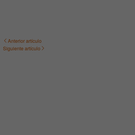
Anterior artículo
Navegación
Siguiente artículo
de
entradas