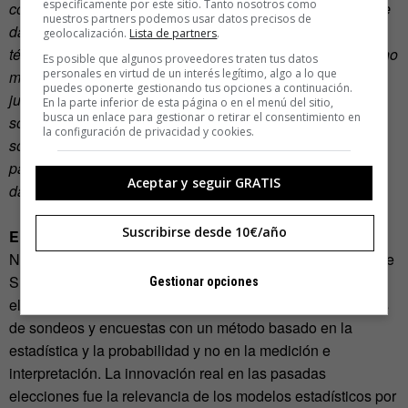
específicamente por este sitio. Tanto nosotros como
comunicaciones, para apuntar al blanco, para la minería de
nuestros partners podemos usar datos precisos de
datos, para conseguir la mayor precisión posible en
geolocalización.
Lista de partners
.
términos de persuasión y movilización. […] Sabemos mucho
Es posible que algunos proveedores traten tus datos
personales en virtud de un interés legítimo, algo a lo que
más sobre el electorado que en 2008. Podíamos hacer
puedes oponerte gestionando tus opciones a continuación.
juicios más precisos sobre las actitudes de los votantes,
En la parte inferior de esta página o en el menú del sitio,
busca un enlace para gestionar o retirar el consentimiento en
sobre lo que era importante para ellos individualmente,
la configuración de privacidad y cookies.
sobre quién iba participar y quién no era probable que
participara. Así que teníamos gran confianza en nuestros
Aceptar y seguir GRATIS
datos. Recibí informes cada noche”.
Suscribirse desde 10€/año
El horizonte
No se puede hablar de
Big Data
sin hacer referencia a Nate
Silver, el estadístico que revolucionó las predicciones
Gestionar opciones
electorales de los medios de comunicación y las empresas
de sondeos y encuestas con un método basado en la
estadística y la probabilidad y no en la medición e
interpretación. La innovación real en las pasadas
elecciones fue la relevancia de los modelos estadísticos por