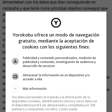
alimentaban con los datos que iban consiguiendo en
campaña y que tenía como principal objetivo conseguir que
el día de las elecciones sus simpatizantes fueran a votar.
Sin embargo, no funcionó del todo y muchos datos se
perdieron. No era tan buena, ni tan actualizada, ni
conseguía encontrar las relaciones entre los activistas que
Yorokobu ofrece un modo de navegación
sí consiguió la herramienta de Obama.
gratuito, mediante la aceptación de
El equipo del Presidente
sí innovó
: de las redes sociales a
cookies con los siguientes fines:
la estrategia de datos. Como
indicaba
David Axelrod
respecto al cambio de herramientas
online
:
“En 2008, este
Publicidad y contenido personalizados, medición de
publicidad y contenido, investigación de audiencia y
tipo de campaña usaba la mejor tecnología posible. Pero
desarrollo de servicios
estamos a años luz de donde estábamos en 2008. Hemos
Almacenar la información en un dispositivo y/o
tenido que reinventarnos y pensar en todas las herramientas
acceder a ella
que estaban disponibles para nosotros -que proporcionan
Más información
datos más ricos, más medios quirúrgicos para hablar con los
votantes. Se trata de invertir en personas -son casi
Tus datos personales se tratarán y la información de tu
dispositivo (cookies, identificadores únicos y otros datos en
mayoritariamente jóvenes- que entienden dónde va la
el dispositivo) podrá ser almacenada y consultada por 205
tecnología y cuál será su potencial en el año 2016 en
partners y compartida con ellos, o bien usada