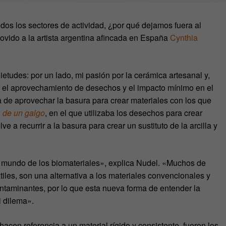
dos los sectores de actividad, ¿por qué dejamos fuera al
ovido a la artista argentina afincada en España
Cynthia
ietudes: por un lado, mi pasión por la cerámica artesanal y,
e, el aprovechamiento de desechos y el impacto mínimo en el
a de aprovechar la basura para crear materiales con los que
 de un galgo
, en el que utilizaba los desechos para crear
e a recurrir a la basura para crear un sustituto de la arcilla y
 mundo de los biomateriales», explica Nudel. «Muchos de
xtiles, son una alternativa a los materiales convencionales y
taminantes, por lo que esta nueva forma de entender la
i dilema».
acen referencia a un material rígido y consistente, fueron los