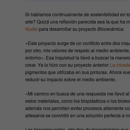
Si hablamos continuamente de sostenibilidad en to
arte? Quizá una reflexión parecida sea la que ha m
Nudel
para desarrollar su proyecto
Biocerámica
.
«Este proyecto surge de un conflicto entre dos inqu
por otro, mis valores de respeto al medio ambient
entorno». Esa inquietud la llevó a buscar la maner
crear. Ya lo hizo con su proyecto anterior
La mirada
pigmentos que utilizaba en sus pinturas. Ahora vuelv
reducir su impacto sobre el medio ambiente.
«Mi camino en busca de una respuesta me llevó al
estos materiales, como los bioplásticos o los biote
además nos permiten evitar procesos altamente con
artesanía se convirtió en una solución perfecta a m
Los biocompuestos, otro tipo de biomateriales que h