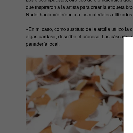
que inspiraron a la artista para crear la etiqueta
bio
Nudel hacía «referencia a los materiales utilizados
«En mi caso, como sustituto de la arcilla utilizo l
algas pardas», describe el proceso. Las cáscaras 
panadería local.