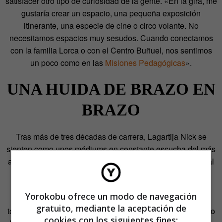
satisfacer otro tipo de curiosidad de la gente. «En la gira, me
gustaría crear un espacio, una pequeña exposición
itinerante, una especie de cine o circo volante. No
necesitamos espacios muy sesudos. Cuando conectamos
con la familia Lorca o con el Centro Buñuel, nos sentimos
un poco como en las
Misiones Pedagógicas
».
UNA HUIDA DE BRAZO EN
BRAZO
Tras más de tres décadas de carrera, Lagartija Nick se
sienten como unos médiums en constante escucha del más
allá. Tras los trabajos anteriores, en los que escuchaban al
fallecido Jesús Arias, hermano de Antonio e ideólogo del
Omega
de Morente, ahora se han sentado a escuchar al
Yorokobu ofrece un modo de navegación
cineasta aragonés. «Estábamos deseando soltar lastre
gratuito, mediante la aceptación de
tomando otra responsabilidad. Coger a un surrealista como
cookies con los siguientes fines: