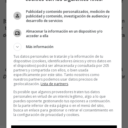
Buñuel es como si el profesor nos diera permiso para salir
de clase».
Publicidad y contenido personalizados, medición de
publicidad y contenido, investigación de audiencia y
[bctt tweet=»Lagartija Nick: «Vamos en un baile de brazo en
desarrollo de servicios
brazo. Pero nos sueltan en espacios desconocidos. Entrar
Almacenar la información en un dispositivo y/o
donde no te conocen, saludar a quien no te conoce. Nuestra
acceder a ella
elección fue esa».» username=»Yorokobumag»]
Más información
Así, la banda ha repasado casi toda la obra escrita de
Tus datos personales se tratarán y la información de tu
dispositivo (cookies, identificadores únicos y otros datos en
Buñuel y se han puesto a jugar con ella estableciendo
el dispositivo) podrá ser almacenada y consultada por 205
colchones sonoros que sugieren el jolgorio orquestal de
A
partners y compartida con ellos, o bien usada
específicamente por este sitio. Tanto nosotros como
Day in the Life
de The Beatles; o los ecosistemas tejidos por
nuestros partners podemos usar datos precisos de
los teclados de JJ Machuca, que serían la banda sonora
geolocalización.
Lista de partners
.
perfecta de los sueños de Buñuel.
Es posible que algunos proveedores traten tus datos
personales en virtud de un interés legítimo, algo a lo que
puedes oponerte gestionando tus opciones a continuación.
En la parte inferior de esta página o en el menú del sitio,
busca un enlace para gestionar o retirar el consentimiento en
la configuración de privacidad y cookies.