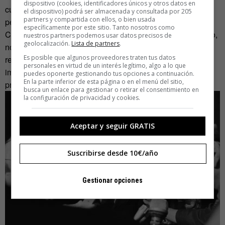
dispositivo (cookies, identificadores únicos y otros datos en
culpable de la atrocidad cometida con Hinman?» fue el
el dispositivo) podrá ser almacenada y consultada por 205
partners y compartida con ellos, o bien usada
peregrino razonamiento que habrían hecho sus amigos.
específicamente por este sitio. Tanto nosotros como
Como era de esperar, lo acaecido los días 9 y 10 de agosto,
nuestros partners podemos usar datos precisos de
geolocalización.
Lista de partners
.
no beneficiaría lo más mínimo a Beausoleil. Lejos de
Es posible que algunos proveedores traten tus datos
retirarle la acusación de asesinato, le sumaron la
personales en virtud de un interés legítimo, algo a lo que
imputación de pertenecer a la familia Manson que no era
puedes oponerte gestionando tus opciones a continuación.
En la parte inferior de esta página o en el menú del sitio,
precisamente una asociación benéfica.
busca un enlace para gestionar o retirar el consentimiento en
la configuración de privacidad y cookies.
Aceptar y seguir GRATIS
Suscribirse desde 10€/año
Gestionar opciones