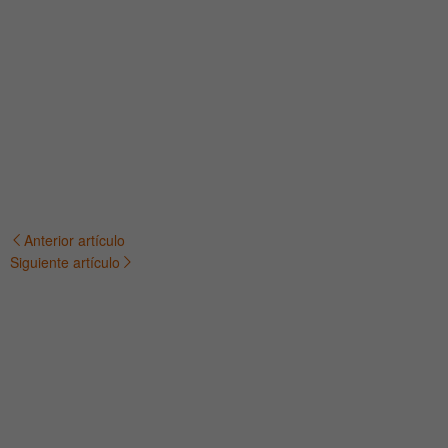
Anterior artículo
Navegación
Siguiente artículo
de
entradas