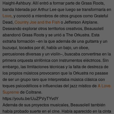
Haight-Ashbury. Allí entró a formar parte de Grass Roots,
banda liderada por Arthur Lee que luego se transformaría en
Love
, y conoció a miembros de otros grupos como Grateful
Dead,
Country Joe and the Fish
o Jefferson Airplane.
Deseando explorar otros territorios creativos, Beausoleil
abandonó Grass Roots y se unió a The Orkustra. Esta
extraña formación –en la que además de una guitarra y un
buzuqui, tocados por él, había un bajo, un oboe,
percusiones diversas y un violín–, buscaba convertirse en la
primera orquesta sinfónica con instrumentos eléctricos. Sin
embargo, las limitaciones técnicas y la falta de destreza de
los propios músicos provocaron que la Orkustra no pasase
de ser un grupo raro que interpretaba música clásica con
toques psicodélicos e influencias del jazz místico de
A Love
Supreme
de Coltrane.
https://youtu.be/UuZPVyTYvdY
Además de sus proyectos musicales, Beausoleil también
había probado suerte en el cine. Había aparecido en la cinta