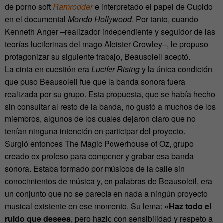
de porno soft
Ramrodder
e interpretado el papel de Cupido
en el documental
Mondo Hollywood
. Por tanto, cuando
Kenneth Anger –realizador independiente y seguidor de las
teorías luciferinas del mago Aleister Crowley–, le propuso
protagonizar su siguiente trabajo, Beausoleil aceptó.
La cinta en cuestión era
Lucifer Rising
y la única condición
que puso Beausoleil fue que la banda sonora fuera
realizada por su grupo. Esta propuesta, que se había hecho
sin consultar al resto de la banda, no gustó a muchos de los
miembros, algunos de los cuales dejaron claro que no
tenían ninguna intención en participar del proyecto.
Surgió entonces The Magic Powerhouse of Oz, grupo
creado ex profeso para componer y grabar esa banda
sonora. Estaba formado por músicos de la calle sin
conocimientos de música y, en palabras de Beausoleil, era
un conjunto que no se parecía en nada a ningún proyecto
musical existente en ese momento. Su lema:
«Haz todo el
ruido que desees
, pero hazlo con sensibilidad y respeto a