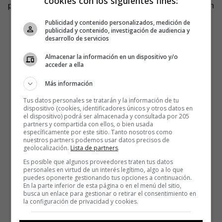
cookies con los siguientes fines:
participar. Cualquiera puede hacerlo. Sólo es necesario un
libro, un móvil, una cuenta de Instagram, algo de
Publicidad y contenido personalizados, medición de
imaginación y etiquetar la imagen con el
hashtag
publicidad y contenido, investigación de audiencia y
desarrollo de servicios
#bookface. Aún hay muchas portadas esperando a ser
completadas.
Almacenar la información en un dispositivo y/o
acceder a ella
Más información
Tus datos personales se tratarán y la información de tu
dispositivo (cookies, identificadores únicos y otros datos en
el dispositivo) podrá ser almacenada y consultada por 205
partners y compartida con ellos, o bien usada
específicamente por este sitio. Tanto nosotros como
nuestros partners podemos usar datos precisos de
geolocalización.
Lista de partners
.
Es posible que algunos proveedores traten tus datos
personales en virtud de un interés legítimo, algo a lo que
puedes oponerte gestionando tus opciones a continuación.
En la parte inferior de esta página o en el menú del sitio,
busca un enlace para gestionar o retirar el consentimiento en
la configuración de privacidad y cookies.