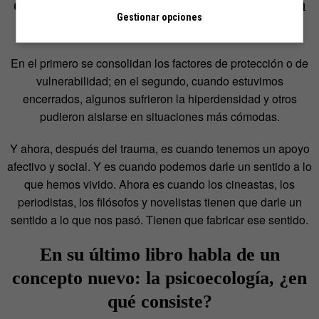
el trauma y después del trauma. ¿En
Gestionar opciones
cuál diría que estamos?
En el primero se consolidan los factores de protección o de
vulnerabilidad; en el segundo, cuando estuvimos
encerrados, algunos sufrieron la hiperdensidad y otros
pudieron aislarse en situaciones más cómodas.
Y ahora, después del trauma, es cuando tenemos un apoyo
afectivo y social. Y es cuando podemos darle un sentido a lo
que hemos vivido. Ahora es cuando los cineastas, los
periodistas, los filósofos y novelistas tienen que darle un
sentido a lo que nos pasó. Tienen que fabricar ese sentido.
En su último libro habla de un
concepto nuevo: la psicoecología, ¿en
qué consiste?