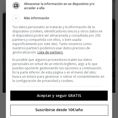
Almacenar la información en un dispositivo y/o
acceder a ella
Más información
Tus datos personales se tratarán y la información de tu
dispositivo (cookies, identificadores únicos y otros datos en
el dispositivo) podrá ser almacenada y consultada por 205
partners y compartida con ellos, o bien usada
específicamente por este sitio. Tanto nosotros como
nuestros partners podemos usar datos precisos de
geolocalización.
Lista de partners
.
Es posible que algunos proveedores traten tus datos
personales en virtud de un interés legítimo, algo a lo que
puedes oponerte gestionando tus opciones a continuación.
En la parte inferior de esta página o en el menú del sitio,
busca un enlace para gestionar o retirar el consentimiento en
la configuración de privacidad y cookies.
Aceptar y seguir GRATIS
En términos de resiliencia hay tres
capítulos: antes del trauma, durante
Suscribirse desde 10€/año