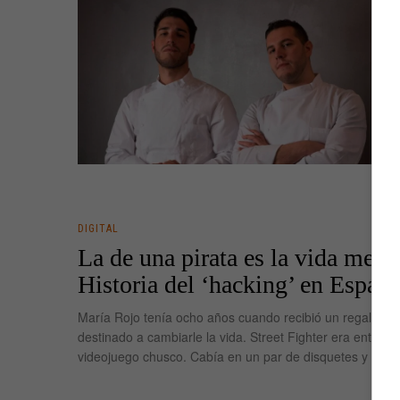
DIGITAL
La de una pirata es la vida mejor
Historia del ‘hacking’ en Españ
María Rojo tenía ocho años cuando recibió un regalo qu
destinado a cambiarle la vida. Street Fighter era entonc
videojuego chusco. Cabía en un par de disquetes y los 