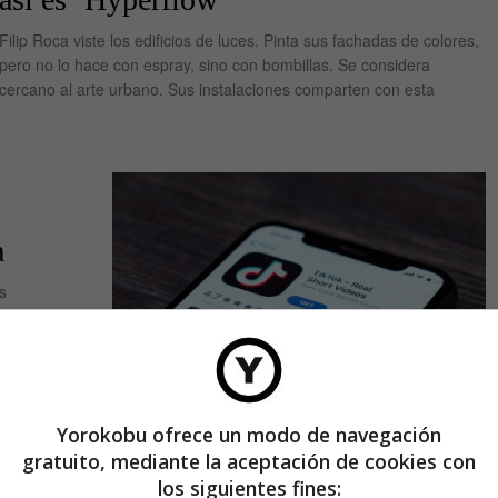
Filip Roca viste los edificios de luces. Pinta sus fachadas de colores,
pero no lo hace con espray, sino con bombillas. Se considera
cercano al arte urbano. Sus instalaciones comparten con esta
a
s
 capta tu
zar un
Yorokobu ofrece un modo de navegación
gratuito, mediante la aceptación de cookies con
los siguientes fines: