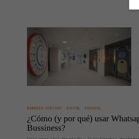
BRANDED CONTENT
·
DIGITAL
·
YSCHOOL
¿Cómo (y por qué) usar Whatsa
Bussiness?
Hace cinco años, David Lillo y Javier Sánchez, diseñador