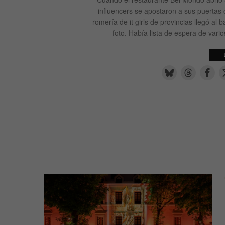
influencers se apostaron a sus puertas 
romería de it girls de provincias llegó a
foto. Había lista de espera de vari