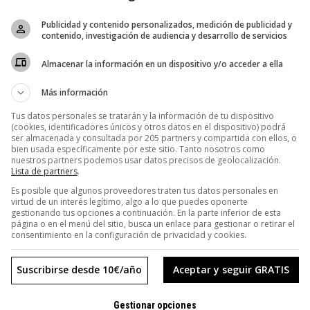
BUSINESS
Èter: la aventura de hacer alta cocina
Publicidad y contenido personalizados, medición de publicidad y
contenido, investigación de audiencia y desarrollo de servicios
en un bar de barrio
Almacenar la información en un dispositivo y/o acceder a ella
No se habían formado en las mejores cocinas de España, sino que
habían aprendido en casa, de su familia. No tenían un local en el
Más información
epicentro gastro de Madrid, sino en un
Tus datos personales se tratarán y la información de tu dispositivo
(cookies, identificadores únicos y otros datos en el dispositivo) podrá
ser almacenada y consultada por 205 partners y compartida con ellos, o
bien usada específicamente por este sitio. Tanto nosotros como
nuestros partners podemos usar datos precisos de geolocalización.
Lista de partners
.
Es posible que algunos proveedores traten tus datos personales en
:
virtud de un interés legítimo, algo a lo que puedes oponerte
gestionando tus opciones a continuación. En la parte inferior de esta
a
página o en el menú del sitio, busca un enlace para gestionar o retirar el
consentimiento en la configuración de privacidad y cookies.
e estaba
es un
Suscribirse desde 10€/año
Aceptar y seguir GRATIS
muñequitos
Gestionar opciones