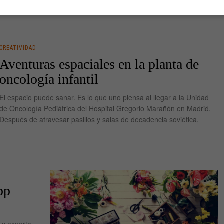
CREATIVIDAD
Aventuras espaciales en la planta de
oncología infantil
El espacio puede sanar. Es lo que uno piensa al llegar a la Unidad
de Oncología Pediátrica del Hospital Gregorio Marañón en Madrid.
Después de atravesar pasillos y salas de decadencia soviética,
pp
 y experto