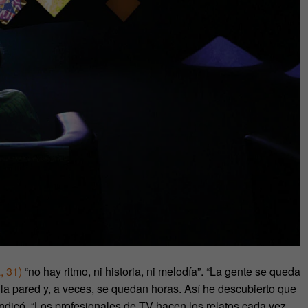
, 31)
“no hay ritmo, ni historia, ni melodía”. “La gente se queda
la pared y, a veces, se quedan horas. Así he descubierto que
 indicó. “Los profesionales de TV hacen los relatos cada vez