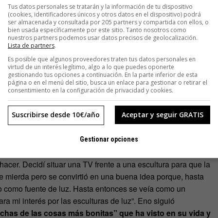
Tus datos personales se tratarán y la información de tu dispositivo
(cookies, identificadores únicos y otros datos en el dispositivo) podrá
 tuve que tumbar”, cuenta el productor musical. “Vivía en el
ser almacenada y consultada por 205 partners y compartida con ellos, o
bien usada específicamente por este sitio. Tanto nosotros como
Nueva York]. Al poco dejé de verla como una TV y entendí sus
nuestros partners podemos usar datos precisos de geolocalización.
sibilidad de trabajar con colores de forma radical e hice
Lista de partners
.
”.
Es posible que algunos proveedores traten tus datos personales en
virtud de un interés legítimo, algo a lo que puedes oponerte
gestionando tus opciones a continuación. En la parte inferior de esta
 surgen de nuevos dispositivos, sus aportaciones, sus
página o en el menú del sitio, busca un enlace para gestionar o retirar el
consentimiento en la configuración de privacidad y cookies.
sombroso es que apenas pasaron unas semanas desde ese día
 que llegara la cámara a casa un tipo me dijo que debía
Suscribirse desde 10€/año
Aceptar y seguir GRATIS
,
pasé de ser un video-idiota a una estrella del vídeo”
,
Gestionar opciones
ticipar en una exposición. “Tuve la idea más estúpida de mi
hacer. Decidí situar una TV frente a una escultura para que la
e mierda pero se convirtió en una buena idea porque, hasta
o como fuente de luz. Hasta entonces se veía como un
ra mi interés por las esculturas de luz”. Eno siguió
has de las cosas más bonitas” que ha visto en su vida y