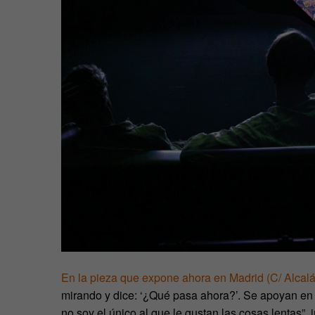
En la pieza que expone ahora en Madrid (C/ Alcalá
mirando y dice: ‘¿Qué pasa ahora?’. Se apoyan en 
no soy el único al que le gustan las cosas lentas”,