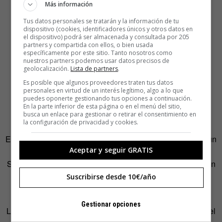
Más información
Tus datos personales se tratarán y la información de tu
dispositivo (cookies, identificadores únicos y otros datos en
el dispositivo) podrá ser almacenada y consultada por 205
partners y compartida con ellos, o bien usada
específicamente por este sitio. Tanto nosotros como
nuestros partners podemos usar datos precisos de
geolocalización.
Lista de partners
.
Es posible que algunos proveedores traten tus datos
personales en virtud de un interés legítimo, algo a lo que
puedes oponerte gestionando tus opciones a continuación.
En la parte inferior de esta página o en el menú del sitio,
busca un enlace para gestionar o retirar el consentimiento en
la configuración de privacidad y cookies.
El programa de charlas y conferencias del Brief Festival aún
Aceptar y seguir GRATIS
no está cerrado. Aparecen nombres como Inés Alpha,
Studio Mut, Alexandra Zigmond, Paloma Rincón (la imagen
principal de este artículo es suya), Sometimes Always,
Suscribirse desde 10€/año
Paranoidme o Isabelle Udo.
Gestionar opciones
Las intervenciones durarán 30 minutos cada una y desde el