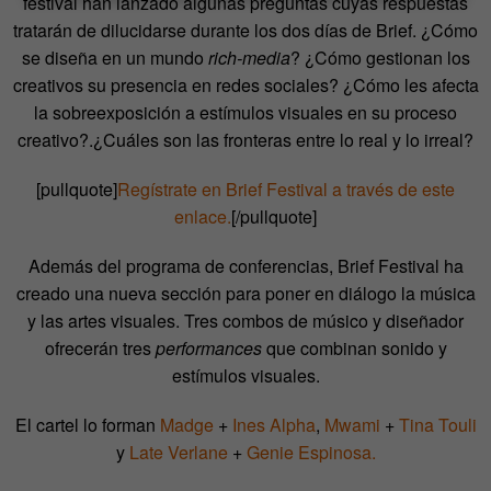
festival han lanzado algunas preguntas cuyas respuestas
tratarán de dilucidarse durante los dos días de Brief. ¿Cómo
se diseña en un mundo
rich-media
? ¿Cómo gestionan los
creativos su presencia en redes sociales? ¿Cómo les afecta
la sobreexposición a estímulos visuales en su proceso
creativo?.¿Cuáles son las fronteras entre lo real y lo irreal?
[pullquote]
Regístrate en Brief Festival a través de este
enlace.
[/pullquote]
Además del programa de conferencias, Brief Festival ha
creado una nueva sección para poner en diálogo la música
y las artes visuales. Tres combos de músico y diseñador
ofrecerán tres
performances
que combinan sonido y
estímulos visuales.
El cartel lo forman
Madge
+
Ines Alpha
,
Mwami
+
Tina Touli
y
Late Verlane
+
Genie Espinosa.