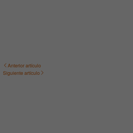
Anterior artículo
Navegación
Siguiente artículo
de
entradas