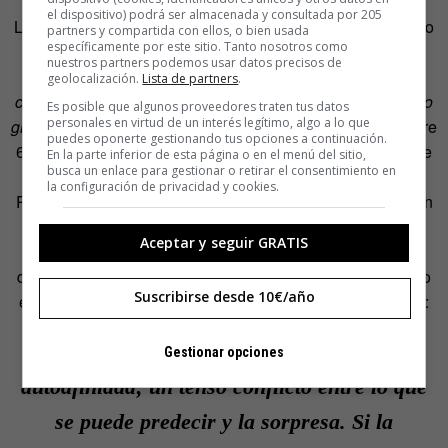
Sintonizando el corazón
el dispositivo) podrá ser almacenada y consultada por 205
La música tiene especial facilidad para conmover a nuestro
partners y compartida con ellos, o bien usada
específicamente por este sitio. Tanto nosotros como
corazón. De hecho, puede sincronizarse de forma muy
nuestros partners podemos usar datos precisos de
precisa con él, como explica
Gail Gadwin
en su libro
El
geolocalización.
Lista de partners
.
corazón
. Según la notación musical italiana llamada
tempo
Es posible que algunos proveedores traten tus datos
personales en virtud de un interés legítimo, algo a lo que
giusto
(el tiempo justo), que es un compás uniforme de entre
puedes oponerte gestionando tus opciones a continuación.
66 y 76 en el metrónomo, estamos sintonizando el ritmo de
En la parte inferior de esta página o en el menú del sitio,
busca un enlace para gestionar o retirar el consentimiento en
un corazón sano.
la configuración de privacidad y cookies.
Pero lo que verdaderamente emociona son los altibajos en
el
tempo
. El ruido marrón, una sinfonía de una sola nota,
Aceptar y seguir GRATIS
resulta aburrida para nuestro cerebro, y finalmente
desesperante. La
música debe ser ruido rosa
, tal y como
Suscribirse desde 10€/año
escribe
Jorge Wagensberg
en
La rebelión de las formas
:
Es el gozo de la música: resolver la
Gestionar opciones
autoafinidad; un tenso conflicto entre lo que
se puede predecir y la sorpresa. Si la