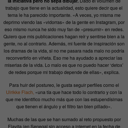
la iniciativa pero no sepa dibujar.
Dado el volumen de
trabajo que tiene en la actualidad, esto quiere decir que el
tema le ha parecido importante. «A veces, yo misma me
deprimo viendo las «vidorras» de la gente en Instagram, por
eso mismo nunca he sido muy fan de «presumir» en redes.
Quiero que mis publicaciones hagan reír y sentirse bien a la
gente, no al contrario. Además, mi fuente de inspiración son
los dramas de la vida, si no me pasara nada malo no podría
reconvertirlo en viñeta. Eso me ha ayudado a apreciar las
miserias de la vida. Lo malo es que no puedo hacer ‘detox’
de redes porque mi trabajo depende de ellas», explica.
Para huir del postureo, le gusta seguir perfiles como el
Ulrikke Flach,
«una tía que hace todo lo contrario y con la
que me identifico mucho más que con las estupendísimas
que tienen el ángulo y el filtro tan bien pillado».
Muchas de las que se han sumado al reto propuesto por
Flavita (en Senegal sin acceso a internet en la fecha de