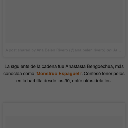
A post shared by Ana Belén Rivero (@ana.belen.rivero)
on
Jan 25, 2018 at 6:40am PST
La siguiente de la cadena fue Anastasia Bengoechea, más
conocida como
‘Monstruo Espagueti’
.
Confesó tener pelos
en la barbilla desde los 30, entre otros detalles.