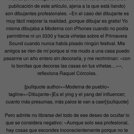
publicación de este artículo, ajena a la que está liando)
son dibujantes profesionales. «En el caso del dibujante es
muy fácil mejorar la realidad, ¡porque dibujar es gratis! Yo
misma dibujaba a Moderna con
iPhones
cuando no podía
permitirme ni un 3330 y hacía viñetas sobre el Primavera
Sound cuando nunca había pisado ningún festival. Mis
amigos se ríen de mí porque si me mudo a una casa puedo
pasarme un año entero sin decorarla, y me recriminan: «con
lo bonitas que decoras las casas en tus viñetas…»»,
reflexiona Raquel Córcoles.
[pullquote author=»Moderna de pueblo»
tagline=»Dibujante»]Es el ying y el yang del influencer;
cuanto más presumas, más palos te van a caer[/pullquote]
Pero admite no librarse del todo de ese deseo de ocultar lo
que se considera negativo: «Aunque solo sea profesional,
hay cosas que escondes inconscientemente porque no te