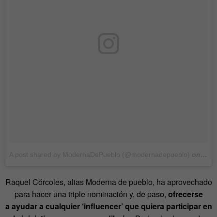
A post shared by ModernaDePueblo (@modernadepueblo)
on
Feb 
Raquel Córcoles, alias Moderna de pueblo, ha aprovechado
para hacer una triple nominación y, de paso,
ofrecerse
a ayudar a cualquier ‘influencer’ que quiera participar en