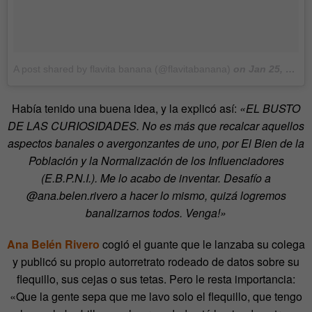
A post shared by flavita banana (@flavitabanana)
on
Jan 25, 2018 at 5:49am PST
Había tenido una buena idea, y la explicó así:
«EL BUSTO
DE LAS CURIOSIDADES. No es más que recalcar aquellos
aspectos banales o avergonzantes de uno, por El Bien de la
Población y la Normalización de los Influenciadores
(E.B.P.N.I.). Me lo acabo de inventar. Desafío a
@ana.belen.rivero a hacer lo mismo, quizá logremos
banalizarnos todos. Venga!»
Ana Belén Rivero
cogió el guante que le lanzaba su colega
y publicó su propio autorretrato rodeado de datos sobre su
flequillo, sus cejas o sus tetas. Pero le resta importancia:
«Q
ue la gente sepa que me lavo solo el flequillo, que tengo