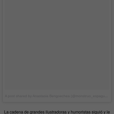
A post shared by Anastasia Bengoechea (@monstruo_espagueti)
o
La cadena de grandes ilustradoras y humoristas siguió y le