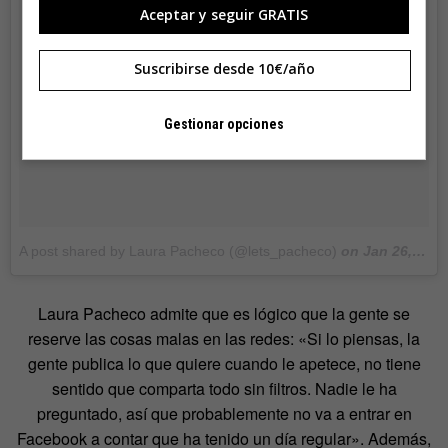
Aceptar y seguir GRATIS
Suscribirse desde 10€/año
Gestionar opciones
A post shared by Laura Pacheco (@lets_pacheco)
on
Jan 26, 2018 at 7:27am PST
Laura Pacheco admite que es lógico que la gente se
reserve las cosas malas en las redes: «Si lo piensas, la
gente publica lo que quiere cuando le apetece, no tiene
sentido que comparta todo sin filtros. Nadie le ha
preguntado, así que probablemente no va a entrar en
Facebook a contar que ha tenido un día regular». Además,