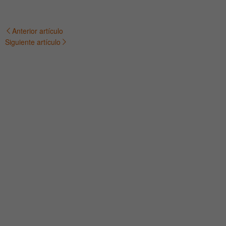
Anterior artículo
Navegación
Siguiente artículo
de
entradas