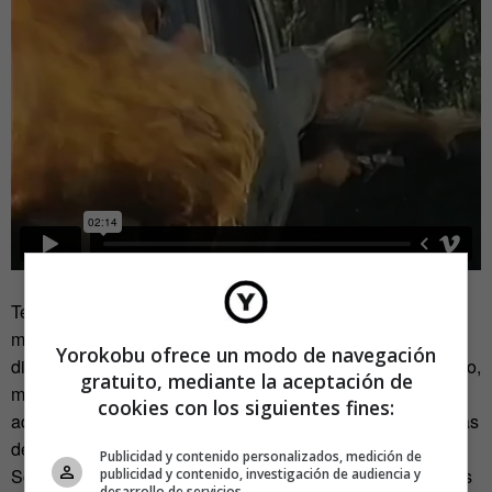
Testosterona, pechos recauchutados, dominación
masculina, sumisión femenina, machismo puro y duro,
Yorokobu ofrece un modo de navegación
diálogos absurdos, violencia gratuita, sexo aún más gratuito,
gratuito, mediante la aceptación de
músculos, tatuajes y nicotina son los elementos que
cookies con los siguientes fines:
aderezan esta trepidante historia que hace que las películas
de Chuck Norris, Charles Bronson, Stallone,
Publicidad y contenido personalizados, medición de
Schwarzenegger, Vin Diesel o Van Damme sean productos
publicidad y contenido, investigación de audiencia y
desarrollo de servicios