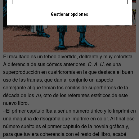
Gestionar opciones
El resultado es un tebeo divertido, delirante y muy colorista.
A diferencia de sus cómics anteriores,
C. A. U.
es una
superproducción en cuatricromía en la que destaca el buen
uso de las tramas, que dan al conjunto un aspecto
semejante al que tenían los cómics de superhéroes de la
década de los 70, otro de los referentes estéticos de este
nuevo libro.
«El primer capítulo iba a ser un número único y lo imprimí en
una máquina de risografía que imprime en color. Al final ese
número suelto es el primer capítulo de la novela gráfica y,
para que tuviera coherencia con el resto del libro, acabé