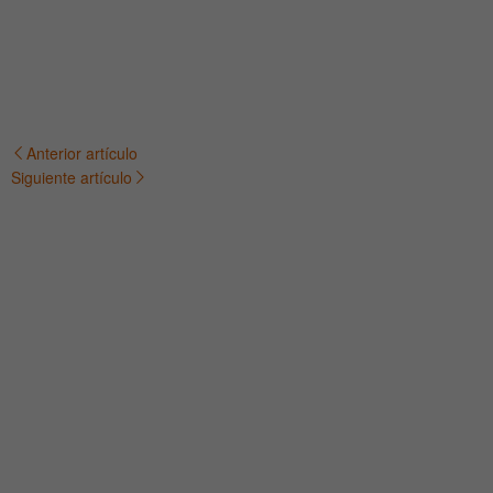
Anterior artículo
Navegación
Siguiente artículo
de
entradas