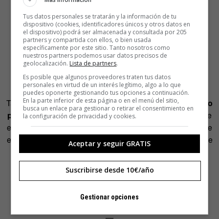
Tus datos personales se tratarán y la información de tu
dispositivo (cookies, identificadores únicos y otros datos en
el dispositivo) podrá ser almacenada y consultada por 205
partners y compartida con ellos, o bien usada
específicamente por este sitio. Tanto nosotros como
nuestros partners podemos usar datos precisos de
geolocalización.
Lista de partners
.
Es posible que algunos proveedores traten tus datos
personales en virtud de un interés legítimo, algo a lo que
puedes oponerte gestionando tus opciones a continuación.
En la parte inferior de esta página o en el menú del sitio,
También constituye una exaltación necesaria del
GIF como
busca un enlace para gestionar o retirar el consentimiento en
pieza de arte hipster
y como elemento gráfico reducido de
la configuración de privacidad y cookies.
expresión en la red. Si, además, esos GIFs son del nivel de
este, inspirado en el anuncio de Loterías, de lo único que te
Aceptar y seguir GRATIS
quedan ganas es de retirarte de esto porque YA ESTÁ
TODO HECHO.
Suscribirse desde 10€/año
Autor: Grumos http://grumosporfavor.tumblr.com/
Gestionar opciones
—