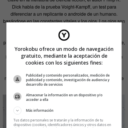
Dick habla de la prueba Voight-Kampff, un test para
diferenciar a un replicante o androide de un humano.
basándose en las constantes vitales y los ojos. Los ojos son
una ventana al interior de las personas y los cuadros de
Gentry representan esa ventana haciendo coincidir las
pupilas del retratado con el círculo del anverso del disquete,
Yorokobu ofrece un modo de navegación
con el corazón del disco, el que mantiene unida toda la
gratuito, mediante la aceptación de
información. La ventana a los recuerdos que se esconden
cookies con los siguientes fines:
bajo plástico y pintura. Probablemente no pasarían la
prueba Voight-Kampff, pero los cuadros de Gentry tienen
Publicidad y contenido personalizados, medición de
mucho de humano, de quienes grabaron en su interior y de
publicidad y contenido, investigación de audiencia y
desarrollo de servicios
quien pinta su exterior.
Almacenar la información en un dispositivo y/o
acceder a ella
Más información
Tus datos personales se tratarán y la información de tu
dispositivo (cookies, identificadores únicos y otros datos en