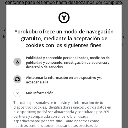
conforme pase el tiempo hasta destrozarnos por completo.
El tiempo es devastador y nadie puede soportar su poder
cuando juega a la contra. Esa es la razón por la que, si
algún miembro de la resistencia francesa era capturado por
Yorokobu ofrece un modo de navegación
los nazis, no se le exigía que no delatara a sus compañeros,
gratuito, mediante la aceptación de
sino que aguantara el tiempo suficiente para que sus estos
cookies con los siguientes fines:
pudieran escabullirse.
Publicidad y contenido personalizados, medición de
publicidad y contenido, investigación de audiencia y
desarrollo de servicios
Almacenar la información en un dispositivo y/o
acceder a ella
Más información
Tus datos personales se tratarán y la información de tu
dispositivo (cookies, identificadores únicos y otros datos en
el dispositivo) podrá ser almacenada y consultada por 205
partners y compartida con ellos, o bien usada
específicamente por este sitio. Tanto nosotros como
nuestros partners podemos usar datos precisos de