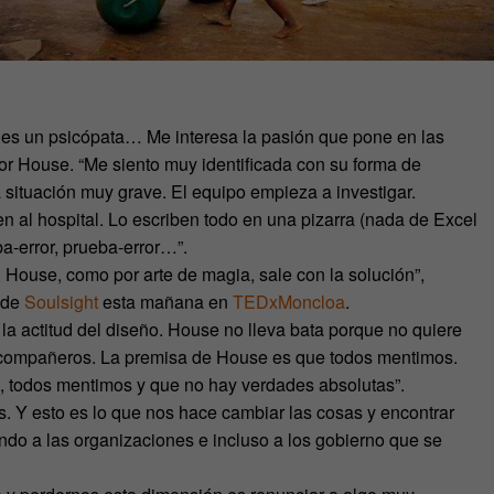
e es un psicópata… Me interesa la pasión que pone en las
tor House. “Me siento muy identificada con su forma de
 situación muy grave. El equipo empieza a investigar.
 al hospital. Lo escriben todo en una pizarra (nada de Excel
ba-error, prueba-error…”.
l, House, como por arte de magia, sale con la solución”,
 de
Soulsight
esta mañana en
TEDxMoncloa
.
 la actitud del diseño. House no lleva bata porque no quiere
 compañeros. La premisa de House es que todos mentimos.
 todos mentimos y que no hay verdades absolutas”.
 Y esto es lo que nos hace cambiar las cosas y encontrar
ndo a las organizaciones e incluso a los gobierno que se