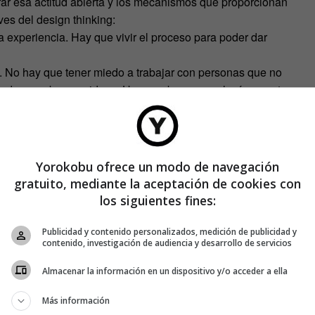
ar esa actitud abierta y los mecanismos que proporcionan
ves del design thinking:
sa experiencia. Hay que vivir el proceso para poder dar
s. No hay que tener miedo a trabajar con personas que no
en dar muy buenas ideas. Hay que buscar analogías en otras
mica y rápida. Esto nos va a permitir validar nuestras ideas.
cer una gran inversión. Probar, probar y volver a probar. Y
Yorokobu ofrece un modo de navegación
 “Pero hacedlo. No tengáis miedo a incorporar nuevas
gratuito, mediante la aceptación de cookies con
 están cambiando y que somos protagonistas y no
los siguientes fines:
Publicidad y contenido personalizados, medición de publicidad y
contenido, investigación de audiencia y desarrollo de servicios
Almacenar la información en un dispositivo y/o acceder a ella
Más información