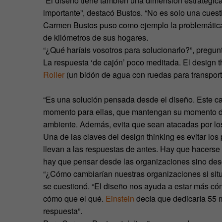
“El diseño tiene también una dimensión estratégic
importante”, destacó Bustos. “No es solo una cuest
Carmen Bustos puso como ejemplo la problemática
de kilómetros de sus hogares.
“¿Qué haríais vosotros para solucionarlo?”, pregun
La respuesta ‘de cajón’ poco meditada. El design th
Roller
(un bidón de agua con ruedas para transport
“Es una solución pensada desde el diseño. Este ca
momento para ellas, que mantengan su momento de 
ambiente. Además, evita que sean atacadas por lo
Una de las claves del design thinking es evitar lo
llevan a las respuestas de antes. Hay que hacers
hay que pensar desde las organizaciones sino des
“¿Cómo cambiarían nuestras organizaciones si situ
se cuestionó. “El diseño nos ayuda a estar más có
cómo que el qué.
Einstein
decía que dedicaría 55 m
respuesta”.