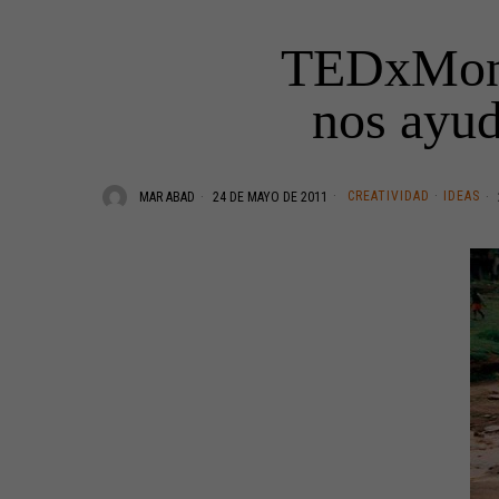
TEDxMoncl
nos ayud
CREATIVIDAD
·
IDEAS
MAR ABAD
24 DE MAYO DE 2011