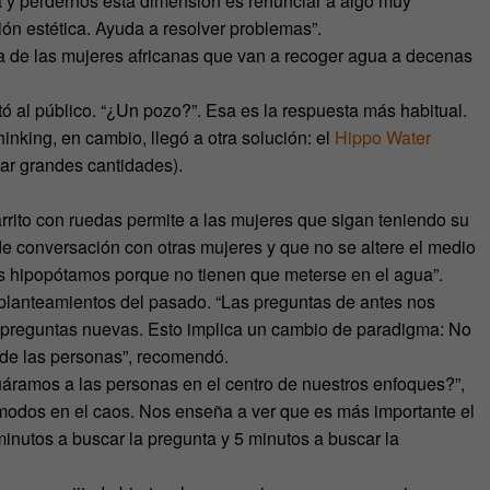
a y perdernos esta dimensión es renunciar a algo muy
ión estética. Ayuda a resolver problemas”.
 de las mujeres africanas que van a recoger agua a decenas
tó al público. “¿Un pozo?”. Esa es la respuesta más habitual.
inking, en cambio, llegó a otra solución: el
Hippo Water
ar grandes cantidades).
rrito con ruedas permite a las mujeres que sigan teniendo su
conversación con otras mujeres y que no se altere el medio
s hipopótamos porque no tienen que meterse en el agua”.
s planteamientos del pasado. “Las preguntas de antes nos
e preguntas nuevas. Esto implica un cambio de paradigma: No
de las personas”, recomendó.
áramos a las personas en el centro de nuestros enfoques?”,
modos en el caos. Nos enseña a ver que es más importante el
inutos a buscar la pregunta y 5 minutos a buscar la