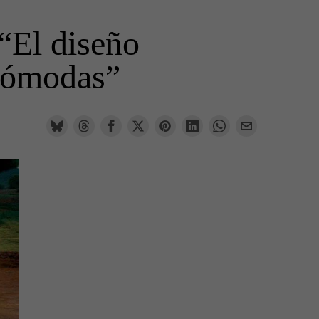
“El diseño
ncómodas”