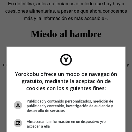
En definitiva, antes no teníamos el miedo que hay hoy a
cuestiones alimentarias, a pesar de que ahora conocemos
más y la información es más accesible».
Miedo al hambre
La linea de fuego es su hábitat. Ucrania, Gaza, Siria,
Afganistán… Allí donde haya un conflicto bélico, haya
donde haya una hambruna, está la periodista
Nuria Tesón
y
el experiodista reconvertido en cocinero y creador de la
Yorokobu ofrece un modo de navegación
ONG
Global Humanitaria
Andrés Torres
.
gratuito, mediante la aceptación de
cookies con los siguientes fines:
Publicidad y contenido personalizados, medición de
publicidad y contenido, investigación de audiencia y
desarrollo de servicios
Almacenar la información en un dispositivo y/o
acceder a ella