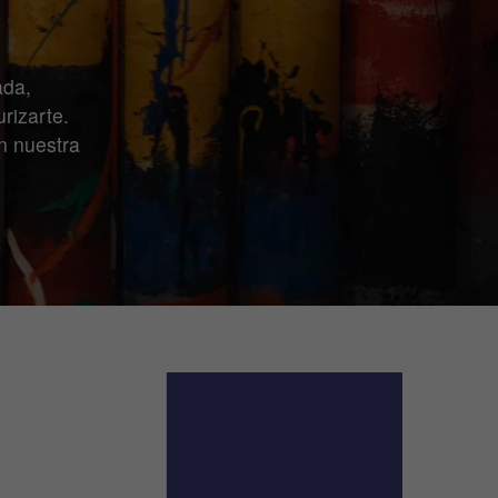
ada,
rizarte.
en nuestra