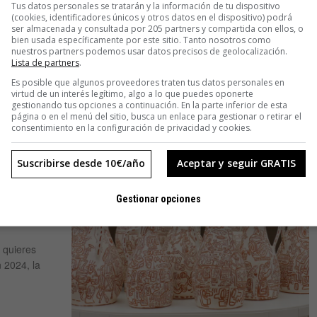
Tus datos personales se tratarán y la información de tu dispositivo
derribaron la torre de Babel de
(cookies, identificadores únicos y otros datos en el dispositivo) podrá
ser almacenada y consultada por 205 partners y compartida con ellos, o
Núremberg
bien usada específicamente por este sitio. Tanto nosotros como
nuestros partners podemos usar datos precisos de geolocalización.
Lista de partners
.
Los traductores han existido históricamente, pero la profesión de
intérprete es mucho más reciente. Su origen se sitúa en la segunda
Es posible que algunos proveedores traten tus datos personales en
virtud de un interés legítimo, algo a lo que puedes oponerte
mitad del siglo XX, concretamente en la celebración de los juicios
gestionando tus opciones a continuación. En la parte inferior de esta
página o en el menú del sitio, busca un enlace para gestionar o retirar el
consentimiento en la configuración de privacidad y cookies.
Suscribirse desde 10€/año
Aceptar y seguir GRATIS
 arte
Gestionar opciones
 quieres
 2024, la