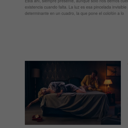
Está ahí, siempre presente, aunque solo nos demos cue
existencia cuando falta. La luz es esa pincelada invisible
determinante en un cuadro, la que pone el colofón a lo