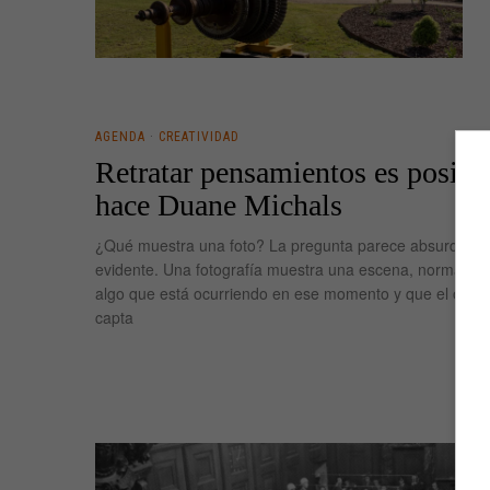
AGENDA
·
CREATIVIDAD
Retratar pensamientos es posible
hace Duane Michals
¿Qué muestra una foto? La pregunta parece absurda por
evidente. Una fotografía muestra una escena, normalmen
algo que está ocurriendo en ese momento y que el ojo de
capta