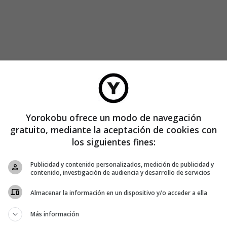
, lo
 lo
Yorokobu ofrece un modo de navegación
te real,
gratuito, mediante la aceptación de cookies con
l fotógrafo
los siguientes fines:
Publicidad y contenido personalizados, medición de publicidad y
contenido, investigación de audiencia y desarrollo de servicios
Almacenar la información en un dispositivo y/o acceder a ella
AGENDA
Más información
Los profesionales invisibles que