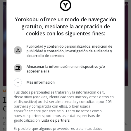
Yorokobu ofrece un modo de navegación
gratuito, mediante la aceptación de
cookies con los siguientes fines:
Publicidad y contenido personalizados, medición de
publicidad y contenido, investigación de audiencia y
desarrollo de servicios
Almacenar la información en un dispositivo y/o
acceder a ella
Más información
AGENDA
·
ENTRETENIMIENTO
Tus datos personales se tratarán y la información de tu
dispositivo (cookies, identificadores únicos y otros datos en
La ‘Fistrosofía’ de Chiquito de la
el dispositivo) podrá ser almacenada y consultada por 205
partners y compartida con ellos, o bien usada
Calzada
específicamente por este sitio. Tanto nosotros como
nuestros partners podemos usar datos precisos de
El mundo de la comedia se rinde a sus pies. «La figura de Chiquito de la
geolocalización.
Lista de partners
.
Calzada marcó un antes y un después no solamente en el humor de este país,
Es posible que algunos proveedores traten tus datos
sino