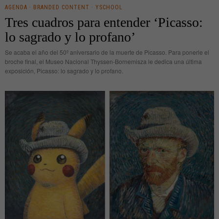
AGENDA
·
BRANDED CONTENT
·
YSCHOOL
Tres cuadros para entender ‘Picasso:
lo sagrado y lo profano’
Se acaba el año del 50º aniversario de la muerte de Picasso. Para ponerle el
broche final, el Museo Nacional Thyssen-Bornemisza le dedica una última
exposición, Picasso: lo sagrado y lo profano.