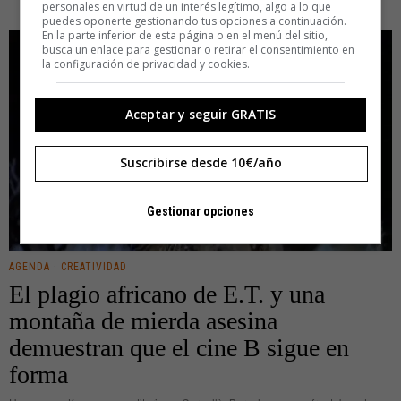
personales en virtud de un interés legítimo, algo a lo que
puedes oponerte gestionando tus opciones a continuación.
En la parte inferior de esta página o en el menú del sitio,
busca un enlace para gestionar o retirar el consentimiento en
la configuración de privacidad y cookies.
Aceptar y seguir GRATIS
Suscribirse desde 10€/año
Gestionar opciones
AGENDA
·
CREATIVIDAD
El plagio africano de E.T. y una
montaña de mierda asesina
demuestran que el cine B sigue en
forma