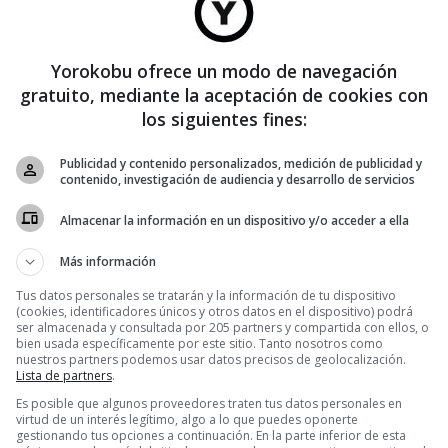
a total
Yorokobu ofrece un modo de navegación
gratuito, mediante la aceptación de cookies con
a que se
los siguientes fines:
a
fías,
Publicidad y contenido personalizados, medición de publicidad y
contenido, investigación de audiencia y desarrollo de servicios
Almacenar la información en un dispositivo y/o acceder a ella
Más información
BRANDED CONTENT
Decléor 'recluta' activistas pro belleza
Tus datos personales se tratarán y la información de tu dispositivo
(cookies, identificadores únicos y otros datos en el dispositivo) podrá
ser almacenada y consultada por 205 partners y compartida con ellos, o
No puedes remediarlo. Es pasar por delante de un escaparate y
bien usada específicamente por este sitio. Tanto nosotros como
girar automáticamente la cabeza para ver tu reflejo en el cristal. Y
nuestros partners podemos usar datos precisos de geolocalización.
Lista de partners
.
cuando sales del vestuario de la piscina lo primero
Es posible que algunos proveedores traten tus datos personales en
virtud de un interés legítimo, algo a lo que puedes oponerte
gestionando tus opciones a continuación. En la parte inferior de esta