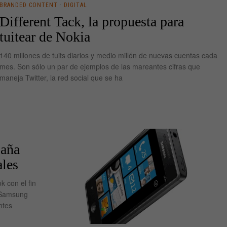
BRANDED CONTENT
·
DIGITAL
Different Tack, la propuesta para
tuitear de Nokia
140 millones de tuits diarios y medio millón de nuevas cuentas cada
mes. Son sólo un par de ejemplos de las mareantes cifras que
maneja Twitter, la red social que se ha
paña
ales
 con el fin
 Samsung
ntes