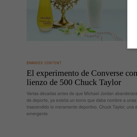
BRANDED CONTENT
El experimento de Converse co
lienzo de 500 Chuck Taylor
Varias décadas antes de que Michael Jordan abanderara 
de deporte, ya existía un icono que daba nombre a una
trascendido lo meramente deportivo. Chuck Taylor, una es
emergente