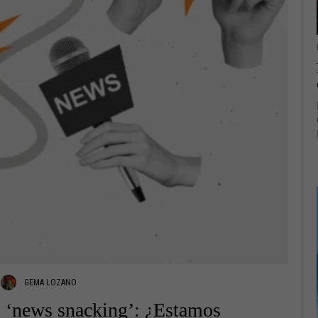
GEMA LOZANO
l ‘news snacking’: ¿Estamos