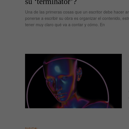
su ‘terminator’?
Una de las primeras cosas que un escritor debe hacer a
ponerse a escribir su obra es organizar el contenido, estr
tener muy claro qué va a contar y cómo. En
DIGITAL