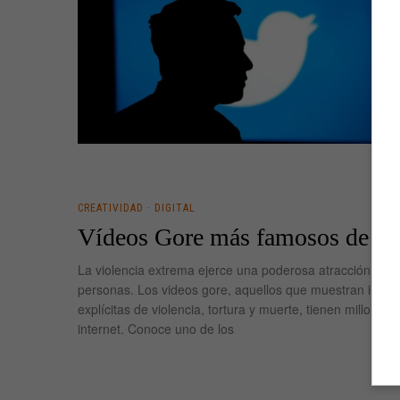
CREATIVIDAD
·
DIGITAL
Vídeos Gore más famosos de int
La violencia extrema ejerce una poderosa atracción so
personas. Los videos gore, aquellos que muestran imág
explícitas de violencia, tortura y muerte, tienen millones 
internet. Conoce uno de los