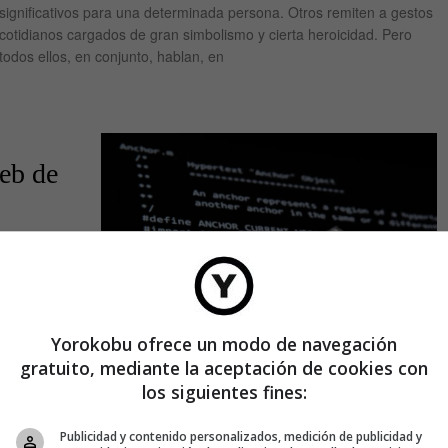
significativos para una determinada persona. Otros remiten a gestos
cotidianos cargados de gran simbolismo y cierta heroicidad. Pero
todos ellos, en conjunto, hablan, en
eb de
nemos a
n vídeos,
lvidemos que
Yorokobu ofrece un modo de navegación
gratuito, mediante la aceptación de cookies con
los siguientes fines:
DIGITAL
Publicidad y contenido personalizados, medición de publicidad y