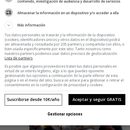
contenido, investigación de audiencia y desarrollo de servicios
Musk agita el nido: Twitter se
convierte en el salvaje oeste digital
Almacenar la información en un dispositivo y/o acceder a ella
La adquisición de Twitter por Elon Musk en octubre de 2022 marcó
Más información
un hito en la breve historia de las redes sociales. Con un costo de
Tus datos personales se tratarán y la información de tu dispositivo
44.000 millones de dólares, la compra
(cookies, identificadores únicos y otros datos en el dispositivo) podrá
ser almacenada y consultada por 205 partners y compartida con ellos, o
bien usada específicamente por este sitio. Tanto nosotros como
nuestros partners podemos usar datos precisos de geolocalización.
Lista de partners
.
Es posible que algunos proveedores traten tus datos personales en
virtud de un interés legítimo, algo a lo que puedes oponerte
ernet
gestionando tus opciones a continuación. En la parte inferior de esta
página o en el menú del sitio, busca un enlace para gestionar o retirar el
consentimiento en la configuración de privacidad y cookies.
bre muchas
enes
Suscribirse desde 10€/año
Aceptar y seguir GRATIS
de visitas en
Gestionar opciones