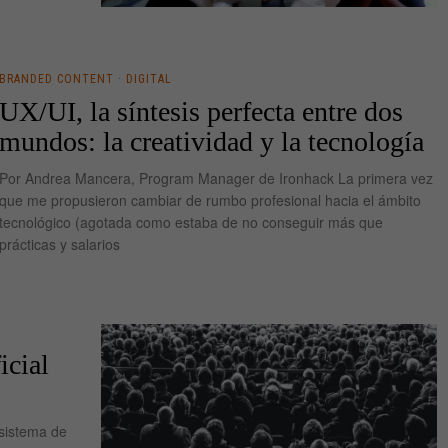
BRANDED CONTENT
·
DIGITAL
UX/UI, la síntesis perfecta entre dos
mundos: la creatividad y la tecnología
Por Andrea Mancera, Program Manager de Ironhack La primera vez
que me propusieron cambiar de rumbo profesional hacia el ámbito
tecnológico (agotada como estaba de no conseguir más que
prácticas y salarios
icial
 sistema de