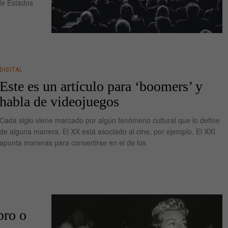
de Estados
DIGITAL
Este es un artículo para ‘boomers’ y
habla de videojuegos
Cada siglo viene marcado por algún fenómeno cultural que lo define
de alguna manera. El XX está asociado al cine, por ejemplo. El XXI
apunta maneras para convertirse en el de los
bro o