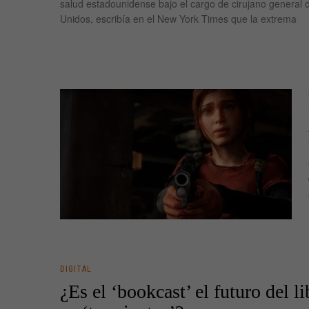
salud estadounidense bajo el cargo de cirujano general 
Unidos, escribía en el New York Times que la extrema
DIGITAL
¿Es el ‘bookcast’ el futuro del li