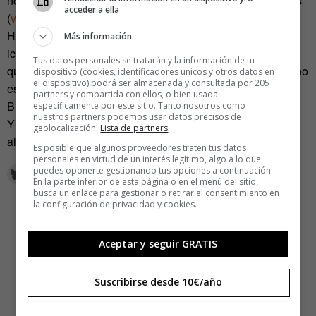
no hice el amor con ella mientras duraron mis pretensiones
acceder a ella
(
ver
).
Hoy mi voto de celibato es hacia otra diosa de mi
Más información
iconografía personal cuya identidad no revelaré aquí, pero
Tus datos personales se tratarán y la información de tu
que ya quisiera Pamela Anderson. Y ustedes dirán: «Eso no
dispositivo (cookies, identificadores únicos y otros datos en
el dispositivo) podrá ser almacenada y consultada por 205
es celibato, es fidelidad».
partners y compartida con ellos, o bien usada
Bien, llámenlo como quieran, pero decir «no» es un placer.
específicamente por este sitio. Tanto nosotros como
nuestros partners podemos usar datos precisos de
Y ahora, si me disculpan, voy a ver algo de porno y a
geolocalización.
Lista de partners
.
alegrarme el día.
Es posible que algunos proveedores traten tus datos
personales en virtud de un interés legítimo, algo a lo que
puedes oponerte gestionando tus opciones a continuación.
En la parte inferior de esta página o en el menú del sitio,
busca un enlace para gestionar o retirar el consentimiento en
la configuración de privacidad y cookies.
Aceptar y seguir GRATIS
Suscribirse desde 10€/año