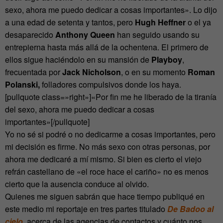
sexo, ahora me puedo dedicar a cosas importantes». Lo dijo
a una edad de setenta y tantos, pero
Hugh Heffner
o el ya
desaparecido
Anthony Queen
han seguido usando su
entrepierna hasta más allá de la ochentena. El primero de
ellos sigue haciéndolo en su mansión de
Playboy
,
frecuentada por
Jack Nicholson
, o en su momento
Roman
Polanski,
folladores compulsivos donde los haya.
[pullquote class=»right»]«Por fin me he liberado de la tiranía
del sexo, ahora me puedo dedicar a cosas
importantes»[/pullquote]
Yo no sé si podré o no dedicarme a cosas importantes, pero
mi decisión es firme. No más sexo con otras personas, por
ahora me dedicaré a mí mismo. Si bien es cierto el viejo
refrán castellano de «el roce hace el cariño» no es menos
cierto que la ausencia conduce al olvido.
Quienes me siguen sabrán que hace tiempo publiqué en
este medio mi reportaje en tres partes titulado
De Badoo al
cielo
, acerca de las agencias de contactos y cuánto nos