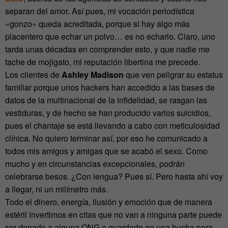
separan del amor. Así pues, mi vocación periodística
«gonzo» queda acreditada, porque si hay algo más
placentero que echar un polvo… es no echarlo. Claro, uno
tarda unas décadas en comprender esto, y que nadie me
tache de mojigato, mi reputación libertina me precede.
Los clientes de
Ashley Madison
que ven peligrar su estatus
familiar porque unos hackers han accedido a las bases de
datos de la multinacional de la infidelidad, se rasgan las
vestiduras, y de hecho se han producido varios suicidios,
pues el chantaje se está llevando a cabo con meticulosidad
clínica. No quiero terminar así, por eso he comunicado a
todos mis amigos y amigas que se acabó el sexo. Como
mucho y en circunstancias excepcionales, podrán
celebrarse besos. ¿Con lengua? Pues sí. Pero hasta ahí voy
a llegar, ni un milímetro más.
Todo el dinero, energía, ilusión y emoción que de manera
estéril invertimos en citas que no van a ninguna parte puede
ser donado a alguna ONG o guardado en una hucha para