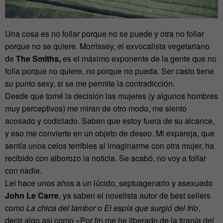
Una cosa es no follar porque no se puede y otra no follar
porque no se quiere. Morrissey, el exvocalista vegetariano
de
The Smiths,
es el máximo exponente de la gente que no
folla porque no quiere, no porque no pueda. Ser casto tiene
su punto sexy, si se me permite la contradicción.
Desde que tomé la decisión las mujeres (y algunos hombres
muy perceptivos) me miran de otro modo, me siento
acosado y codiciado. Saben que estoy fuera de su alcance,
y eso me convierte en un objeto de deseo. Mi expareja, que
sentía unos celos terribles al imaginarme con otra mujer, ha
recibido con alborozo la noticia. Se acabó, no voy a follar
con nadie.
Leí hace unos años a un lúcido, septuagenario y asexuado
John Le Carre
, ya saben el novelista autor de best sellers
como
La chica del tambor
o
El espía que surgió del frío
,
decir algo así como «Por fin me he liberado de la tiranía del