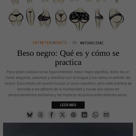
ENTRETENIMIENTO
ANTONIO DYAZ
Beso negro: Qué es y cómo se
practica
Para quien todavía no se haya enterado, beso negro significa, dicho de un
modo elegante, saborear y acariciar con la lengua y los labios el esfínter del
vecino. Escuchado así suena incluso un poco repulsivo, pero esta práctica se
remonta a los albores de la Humanidad y hunde sus raíces en
comportamientos solidarios y de limpieza recíproca entre distintos seres.
LEER MÁS