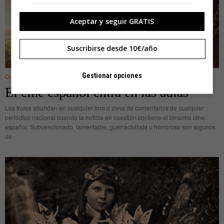
Aceptar y seguir GRATIS
Suscribirse desde 10€/año
Gestionar opciones
CINE/TV
El cine español entra en las aulas
Los troles abundan en cualquier foro o zona de comentarios de cualquier
periódico nacional cuando la noticia en cuestión contiene el binomio cine
español. Subvencionado, lamentable, guerracivilista u horroroso son algunos
de