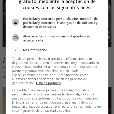
gratuito, mediante la aceptación de
cookies con los siguientes fines:
Publicidad y contenido personalizados, medición de
publicidad y contenido, investigación de audiencia y
desarrollo de servicios
Almacenar la información en un dispositivo y/o
acceder a ella
Más información
IDEAS
¿Tenía Franco el culo blanco?
Tus datos personales se tratarán y la información de tu
dispositivo (cookies, identificadores únicos y otros datos en
el dispositivo) podrá ser almacenada y consultada por 205
De todos es sabido que el himno nacional de España carece de letra, lo que
partners y compartida con ellos, o bien usada
ha dado lugar de manera cíclica a diversas iniciativas para reparar esta
específicamente por este sitio. Tanto nosotros como
carencia. Pero recordar en primera
nuestros partners podemos usar datos precisos de
geolocalización.
Lista de partners
.
Es posible que algunos proveedores traten tus datos
personales en virtud de un interés legítimo, algo a lo que
puedes oponerte gestionando tus opciones a continuación.
En la parte inferior de esta página o en el menú del sitio,
busca un enlace para gestionar o retirar el consentimiento en
la configuración de privacidad y cookies.