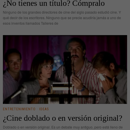
¿No tienes un título? Cómpralo
Ninguno de los grandes directores de cine del siglo pasado estudió cine. Y
qué decir de los escritores. Ninguno que se precie acudiría jamás a uno de
esos inventos llamados Talleres de
ENTRETENIMIENTO
·
IDEAS
¿Cine doblado o en versión original?
Doblado o en versión original. Es un debate muy antiguo, pero está lleno de