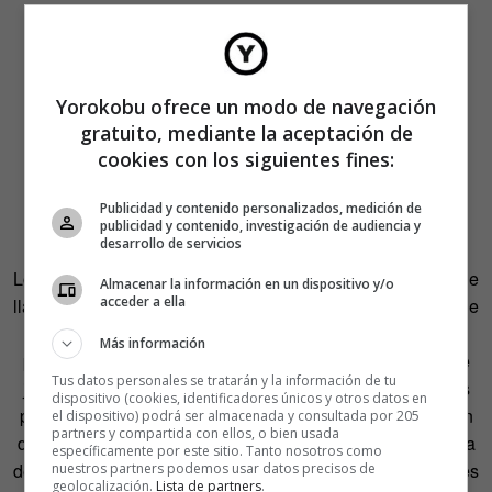
Yorokobu ofrece un modo de navegación
gratuito, mediante la aceptación de
cookies con los siguientes fines:
Publicidad y contenido personalizados, medición de
publicidad y contenido, investigación de audiencia y
desarrollo de servicios
Lo siguiente fue probar suerte con su propio proyecto al que
Almacenar la información en un dispositivo y/o
acceder a ella
llamó
Chiquitectos
. Sus primeros pasos los dio en marzo de
2011 y desde entonces son muchos los niños que han
Más información
pasado por su talleres de arquitectura. En ellos, mediante
Tus datos personales se tratarán y la información de tu
juegos, dibujos, construcciones, maquetas o collages, los
dispositivo (cookies, identificadores únicos y otros datos en
pequeños interaccionan con el espacio, experimentan con
el dispositivo) podrá ser almacenada y consultada por 205
partners y compartida con ellos, o bien usada
distintos materiales, formas y luz, descubren la importancia
específicamente por este sitio. Tanto nosotros como
de la escala, la proporción y otros conceptos fundamentales
nuestros partners podemos usar datos precisos de
geolocalización.
Lista de partners
.