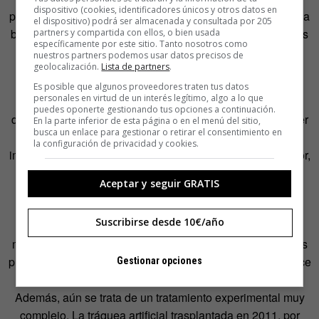
dispositivo (cookies, identificadores únicos y otros datos en
principio” para la ingeniería de tejidos y que se ha puesto la
el dispositivo) podrá ser almacenada y consultada por 205
base para comenzar a probar este tipo de técnicas en otras
partners y compartida con ellos, o bien usada
específicamente por este sitio. Tanto nosotros como
especialidades.
nuestros partners podemos usar datos precisos de
geolocalización.
Lista de partners
.
Desde 2008, Macchiarini ha seguido trabajando para
Es posible que algunos proveedores traten tus datos
personales en virtud de un interés legítimo, algo a lo que
introducir más innovaciones para introducir en la práctica
puedes oponerte gestionando tus opciones a continuación.
diaria la ingeniería de tejidos. En 2011, en realizó el primer
En la parte inferior de esta página o en el menú del sitio,
busca un enlace para gestionar o retirar el consentimiento en
trasplante de una tráquea totalmente sintética, que se
la configuración de privacidad y cookies.
implantó a un paciente de cáncer. Como en el caso anterior,
se cubrió la estructura con células del propio paciente
Aceptar y seguir GRATIS
cultivadas sobre el órgano. La posibilidad de utilizar
órganos sintéticos ahorraría los tiempos de espera
Suscribirse desde 10€/año
necesarios para lograr un órgano de un donante. De
momento, no obstante, esta tecnología, como muestran los
problemas de cicatrización de la paciente trasplantada hace
Gestionar opciones
años, aún cuenta con un amplio espacio para la mejora.
Además, aún se trata de un tratamiento experimental muy
complejo. La tráquea artificial trasplantada en 2011, por