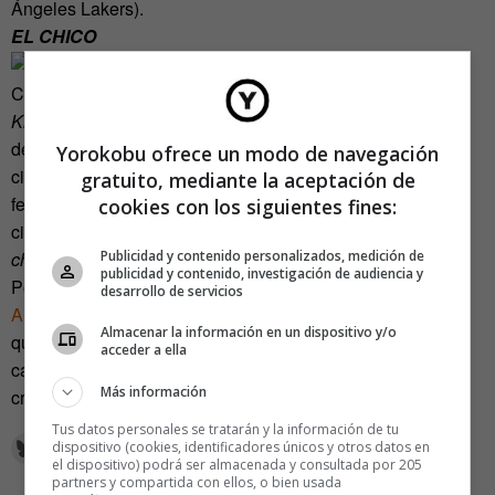
Ángeles Lakers).
EL CHICO
Charlot cogiendo la mano al protagonista de
El chico (The
Kid)
es un final feliz: el vagabundo lleva el bastón con la
derecha: se aleja con el niño como remarca la cámara
Yorokobu ofrece un modo de navegación
cinematográfica. No siempre ha conocido Charlot un final
gratuito, mediante la aceptación de
feliz. Este rollo es metacinematográfico (cine que habla del
cookies con los siguientes fines:
cine): nuestro visor de cartón enfoca la grabación de
El
Publicidad y contenido personalizados, medición de
chico.
publicidad y contenido, investigación de audiencia y
Podríamos distraernos horas con
las creaciones de
desarrollo de servicios
Anastassia Elias
. Nos recuerdan aquellos tiempos en los
Almacenar la información en un dispositivo y/o
que jugábamos a ser piratas con catalejos de papel o de
acceder a ella
cartón. Acotábamos la realidad a través de un tubo y nos
Más información
creíamos poderosos.
Tus datos personales se tratarán y la información de tu
dispositivo (cookies, identificadores únicos y otros datos en
el dispositivo) podrá ser almacenada y consultada por 205
partners y compartida con ellos, o bien usada