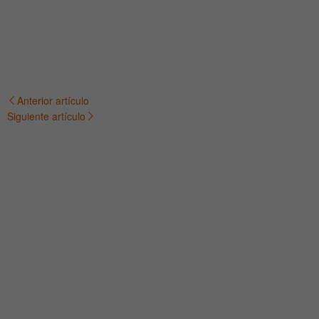
Anterior artículo
Navegación
Siguiente artículo
de
entradas