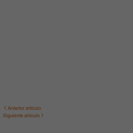
Anterior artículo
Navegación
Siguiente artículo
de