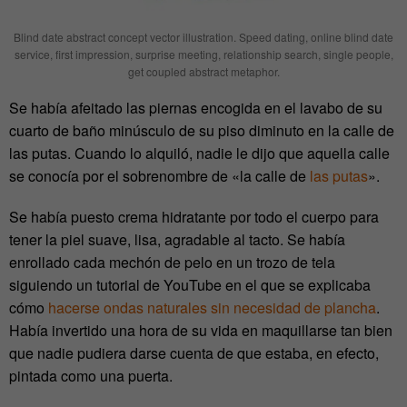
Blind date abstract concept vector illustration. Speed dating, online blind date
service, first impression, surprise meeting, relationship search, single people,
get coupled abstract metaphor.
Se había afeitado las piernas encogida en el lavabo de su
cuarto de baño minúsculo de su piso diminuto en la calle de
las putas. Cuando lo alquiló, nadie le dijo que aquella calle
se conocía por el sobrenombre de «la calle de
las putas
».
Se había puesto crema hidratante por todo el cuerpo para
tener la piel suave, lisa, agradable al tacto. Se había
enrollado cada mechón de pelo en un trozo de tela
siguiendo un tutorial de YouTube en el que se explicaba
cómo
hacerse ondas naturales sin necesidad de plancha
.
Había invertido una hora de su vida en maquillarse tan bien
que nadie pudiera darse cuenta de que estaba, en efecto,
pintada como una puerta.