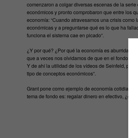
comenzaron a colgar diversas escenas de la serie q
económicos y pronto comprobaron que entre los que 
economía: “Cuando atravesamos una crisis como la
económicas y a preguntarse qué es lo que ha falla
funciona el sistema cae en picado”.
¿Y por qué? ¿Por qué la economía es aburrida? “M
que a veces nos olvidamos de que en el fondo lo q
Y de ahí la utilidad de los vídeos de Seinfeld, po
tipo de conceptos económicos”.
Grant pone como ejemplo de economía cotidiana est
tema de fondo es: regalar dinero en efectivo, ¿es