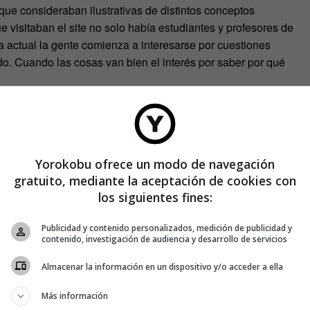
ue consideraban ilustrativas de distintos conceptos
visitaban el site no solo había estudiantes y profesores de
 actual la gente comienza a interesarse por cuestiones
do. Cuando las cosas van bien el interés por saber por qué
ás bien somos los economistas y profesores de economía los
ue interesa a la gente es saber cómo les afecta la economía.
rque son capaces de demostrar que lidiamos a diario con todo
Yorokobu ofrece un modo de navegación
gratuito, mediante la aceptación de cookies con
los siguientes fines:
a escena del episodio titulado en ‘The Deal’, en la que el
 realmente una buena idea?
Publicidad y contenido personalizados, medición de publicidad y
contenido, investigación de audiencia y desarrollo de servicios
Almacenar la información en un dispositivo y/o acceder a ella
Más información