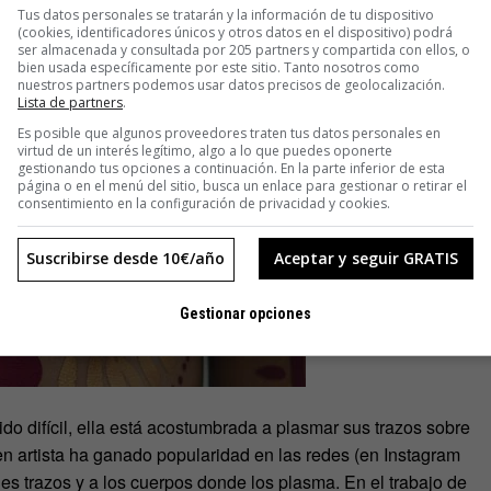
Tus datos personales se tratarán y la información de tu dispositivo
(cookies, identificadores únicos y otros datos en el dispositivo) podrá
ser almacenada y consultada por 205 partners y compartida con ellos, o
bien usada específicamente por este sitio. Tanto nosotros como
nuestros partners podemos usar datos precisos de geolocalización.
Lista de partners
.
Es posible que algunos proveedores traten tus datos personales en
virtud de un interés legítimo, algo a lo que puedes oponerte
gestionando tus opciones a continuación. En la parte inferior de esta
página o en el menú del sitio, busca un enlace para gestionar o retirar el
consentimiento en la configuración de privacidad y cookies.
Suscribirse desde 10€/año
Aceptar y seguir GRATIS
Gestionar opciones
ido difícil, ella está acostumbrada a plasmar sus trazos sobre
ven artista ha ganado popularidad en las redes (en Instagram
les trazos y a los cuerpos donde los plasma. En el trabajo de