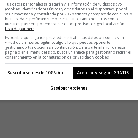
ecreta… no engorde.
Tus datos personales se tratarán y la información de tu dispositivo
(cookies, identificadores únicos y otros datos en el dispositivo) podrá
s marcas más internacionales del mundo, es más, soy
ser almacenada y consultada por 205 partners y compartida con ellos, o
ustativa del lector, que correrá a agenciarse una botella o a
bien usada específicamente por este sitio. Tanto nosotros como
nuestros partners podemos usar datos precisos de geolocalización.
a. Como casi todos ustedes, considero la Coca-Cola como
Lista de partners
.
or o menor frecuencia desde hace muchos años. Pero
Es posible que algunos proveedores traten tus datos personales en
ñaría que en breve no solo las etiquetas de los productos
virtud de un interés legítimo, algo a lo que puedes oponerte
gestionando tus opciones a continuación. En la parte inferior de esta
agan los productos mismos.
página o en el menú del sitio, busca un enlace para gestionar o retirar el
abajo muy fino para convencernos de que el líquido marrón
consentimiento en la configuración de privacidad y cookies.
e nuestra infancia… pronto será también verde.
la película distópica
Soylent Green
, que en nuestro país se
Suscribirse desde 10€/año
Aceptar y seguir GRATIS
o nos alcance
(Richard Fleischer, 1973). Y recuerden de qué
mentaban a la Humanidad… y a Charlton Heston.
Gestionar opciones