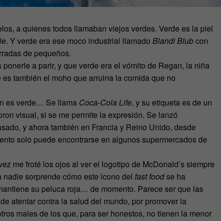
os, a quienes todos llamaban viejos verdes. Verde es la piel
le
. Y verde era ese moco industrial llamado
Blandi Blub
con
rradas de pequeños.
onerle a parir, y que verde era el vómito de Regan, la niña
 es también el moho que arruina la comida que no
ién es verde… Se llama
Coca-Cola Life
, y su etiqueta es de un
ron visual, si se me permite la expresión. Se lanzó
pasado, y ahora también en Francia y Reino Unido, desde
mento solo puede encontrarse en algunos supermercados de
ez me froté los ojos al ver el logotipo de McDonald’s siempre
 a nadie sorprende cómo este icono del
fast food
se ha
mantiene su peluca roja… de momento. Parece ser que las
e atentar contra la salud del mundo, por promover la
tros males de los que, para ser honestos, no tienen la menor