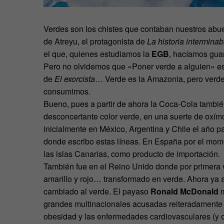
Verdes son los chistes que contaban nuestros abuel
de Atreyu, el protagonista de
La historia interminab
el que, quienes estudiamos la
EGB
, hacíamos gua
Pero no olvidemos que «Poner verde a alguien» es p
de
El exorcista
… Verde es la Amazonia, pero verde
consumimos.
Bueno, pues a partir de ahora la Coca-Cola tamb
desconcertante color verde, en una suerte de oxímo
inicialmente en México, Argentina y Chile el año 
donde escribo estas líneas. En España por el mo
las islas Canarias, como producto de importación.
También fue en el Reino Unido donde por primera v
amarillo y rojo… transformado en verde. Ahora ya
cambiado al verde. El payaso
Ronald McDonald
grandes multinacionales acusadas reiteradamente d
obesidad y las enfermedades cardiovasculares (y o