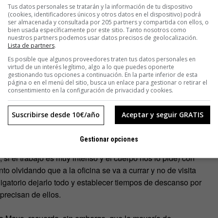
Tus datos personales se tratarán y la información de tu dispositivo
New York Times
, son varias: ir a leer un ratito a otra
(cookies, identificadores únicos y otros datos en el dispositivo) podrá
ser almacenada y consultada por 205 partners y compartida con ellos, o
ores, ni compañeros pidiendo ayuda; zamparse con deleite
bien usada específicamente por este sitio. Tanto nosotros como
jo o incluso salir a estirar las piernas dando una vuelta a la
nuestros partners podemos usar datos precisos de geolocalización.
Lista de partners
.
la carga como si no llevara horas currando.
Es posible que algunos proveedores traten tus datos personales en
virtud de un interés legítimo, algo a lo que puedes oponerte
gestionando tus opciones a continuación. En la parte inferior de esta
página o en el menú del sitio, busca un enlace para gestionar o retirar el
consentimiento en la configuración de privacidad y cookies.
cesitamos esa pausa. Suele ocurrir si nos mostramos
do nuestros ojos dejan de ver lo obvio escrito en el papel o
Suscribirse desde 10€/año
Aceptar y seguir GRATIS
Deberíamos tomar esos descansos antes de llegar a esa
más rápida.
Gestionar opciones
si el trabajo es muy intenso y el cuerpo nos lo pide) con
o olvidando que a la oficina se va a currar y no de visita
gatorio dejarlo todo y establecer tiempos de descanso por
precisan de ellos.