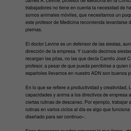
James A. Levine, profesor de Medicina en la Clíni
trabajadores no tiene en cuenta la necesidad de ha
somos animales móviles, que necesitamos un poquit
este profesor de Medicina recomienda levantarse de
piernas.
El doctor Levine es un defensor de las siestas, aun
dirección de la empresa. Y cuando decimos siesta
recargan las pilas, no las que decía Camilo José C
profesor, a pesar de que pueda percibirse a quien
españoles llevamos en nuestro ADN son buenos po
En lo que se refiere a productividad y creativida
capacidades y anima a los directivos de empresa a
ciertas rutinas de descanso. Por ejemplo, trabajar 
rutinas en varios ciclos al día es algo que funcio
diseñado para ser continuo».
Esos descansos pueden provocar lo que llama «des