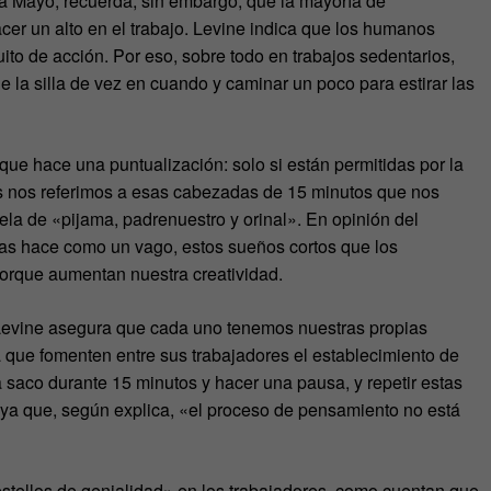
ca Mayo, recuerda, sin embargo, que la mayoría de
cer un alto en el trabajo. Levine indica que los humanos
o de acción. Por eso, sobre todo en trabajos sedentarios,
 la silla de vez en cuando y caminar un poco para estirar las
que hace una puntualización: solo si están permitidas por la
s nos referimos a esas cabezadas de 15 minutos que nos
ela de «pijama, padrenuestro y orinal». En opinión del
 las hace como un vago, estos sueños cortos que los
rque aumentan nuestra creatividad.
d, Levine asegura que cada uno tenemos nuestras propias
 que fomenten entre sus trabajadores el establecimiento de
a saco durante 15 minutos y hacer una pausa, y repetir estas
na ya que, según explica, «el proceso de pensamiento no está
tellos de genialidad» en los trabajadores, como cuentan que