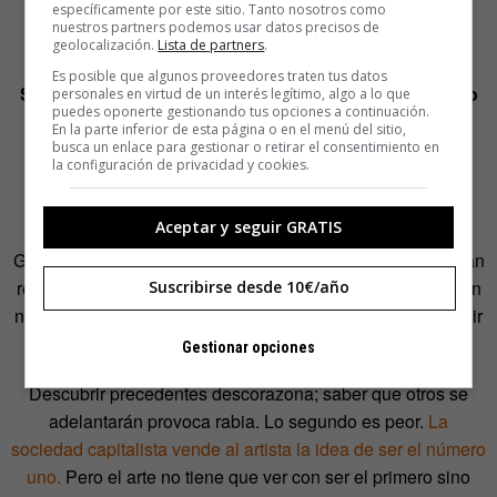
específicamente por este sitio. Tanto nosotros como
somos dioses. Como mucho, demiurgos que intentamos
nuestros partners podemos usar datos precisos de
ordenar el caos que conocemos.
geolocalización.
Lista de partners
.
Es posible que algunos proveedores traten tus datos
Si una idea nos parece original quizá se deba a que no
personales en virtud de un interés legítimo, algo a lo que
puedes oponerte gestionando tus opciones a continuación.
ha sido poco explotada.
¿Quién no ha descubierto, con
En la parte inferior de esta página o en el menú del sitio,
enorme frustración, que hace años circula una película o
busca un enlace para gestionar o retirar el consentimiento en
la configuración de privacidad y cookies.
novela similar a NUESTRA GRAN IDEA…? Es el
argumento de una vieja película que nos recomienda
Aceptar y seguir GRATIS
alguien o una sinopsis de Netflix PORQUE VISTE… TE
GUSTARÁ… ¿No demuestra esto que todas las ideas están
relacionadas? Por supuesto, pero nuestra primera reacción
Suscribirse desde 10€/año
no es lógica, ¡somos personas, por Dios! Queremos destruir
el portátil.
Gestionar opciones
Descubrir precedentes descorazona; saber que otros se
adelantarán provoca rabia. Lo segundo es peor.
La
sociedad capitalista vende al artista la idea de ser el número
uno.
Pero el arte no tiene que ver con ser el primero sino