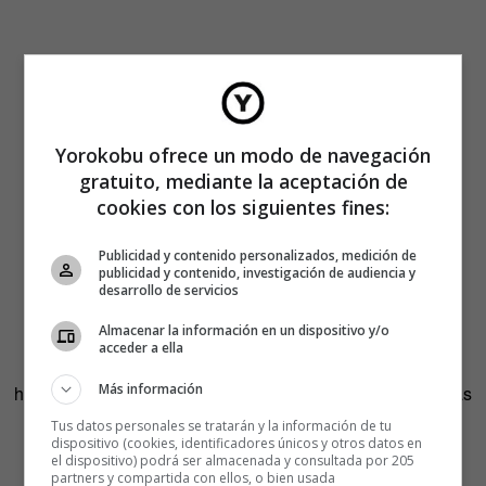
Yorokobu ofrece un modo de navegación
gratuito, mediante la aceptación de
cookies con los siguientes fines:
Publicidad y contenido personalizados, medición de
publicidad y contenido, investigación de audiencia y
desarrollo de servicios
Almacenar la información en un dispositivo y/o
acceder a ella
Otras veces, efemérides o eventos mundiales inspiran
Más información
historias similares a los guionistas. Hay tragedias históricas
que marcan a millones personas.
Los creadores nos
Tus datos personales se tratarán y la información de tu
dispositivo (cookies, identificadores únicos y otros datos en
nutrimos del mundo… ¿cómo conseguimos una idea
el dispositivo) podrá ser almacenada y consultada por 205
verdaderamente original?
No creamos de la nada. No
partners y compartida con ellos, o bien usada