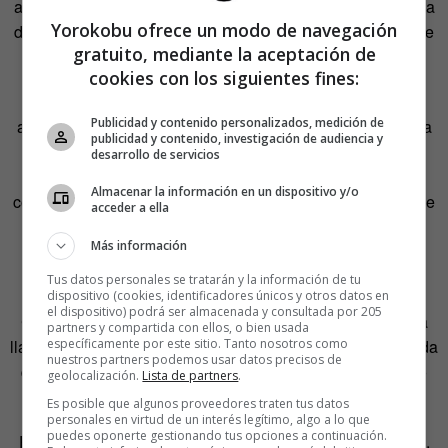
apegados a esas mismas ofertas comerciales. De hecho, la
Yorokobu ofrece un modo de navegación
distancia entre el «Just do it» de Nike y el «Yes we can» de
gratuito, mediante la aceptación de
Obama está más en la forma que en el fondo.
cookies con los siguientes fines:
Fue con la crisis económica y la globalización cuando
Publicidad y contenido personalizados, medición de
aparecen nuevas propuestas basadas más en la añoranza
publicidad y contenido, investigación de audiencia y
del pasado que en un futuro prometedor. Los eslóganes
desarrollo de servicios
comienzan a mirar hacia atrás y tanto el «Let’s take back
Almacenar la información en un dispositivo y/o
control» del Brexit, como el «Make America great again» de
acceder a ella
Trump consiguen coincidir en una poderosa mezcla de
Más información
indignación y melancolía.
Tus datos personales se tratarán y la información de tu
Esta es una visión excesivamente sintética de la historia.
dispositivo (cookies, identificadores únicos y otros datos en
el dispositivo) podrá ser almacenada y consultada por 205
Como los eslóganes. Pero es que eso es lo que son. Una
partners y compartida con ellos, o bien usada
llamada a la acción y no a la reflexión. Una arenga destilada
específicamente por este sitio. Tanto nosotros como
nuestros partners podemos usar datos precisos de
que pretende convertirse el
prêt-à-porter
del pensamiento
geolocalización.
Lista de partners
.
único para un consumo masificado.
Es posible que algunos proveedores traten tus datos
personales en virtud de un interés legítimo, algo a lo que
puedes oponerte gestionando tus opciones a continuación.
Porque el eslogan nació así, como un grito para la batalla.