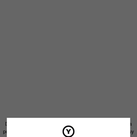
Dado el éxito de los eslóganes en el mundo publicitario, la
política los miró de nuevo con buenos ojos. Al principio, muy